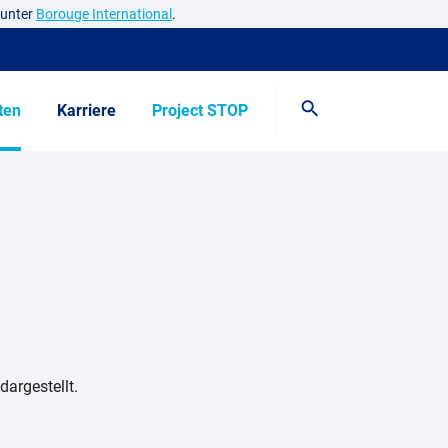
 unter
Borouge International
.
ten
Karriere
Project STOP
Search
dargestellt.