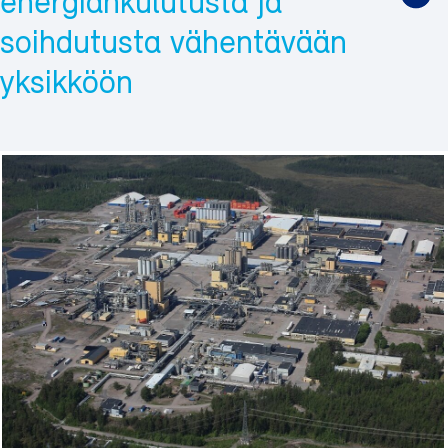
energiankulutusta ja
soihdutusta vähentävään
yksikköön