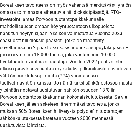
Borealiksen tavoitteena on myös vähentää merkittävästi yhtiön
omasta toiminnasta aiheutuvia hiilidioksidipäästöjä. RTO-
investointi antaa Porvoon tuotantopaikkakunnalle
mahdollisuuden omaan höyryntuotantoon ulkopuolelta
hankitun höyryn sijaan. Yksikön valmistuttua vuonna 2023
epäsuorat hiilidioksidipäästöt - jotka on määritelty
soveltamisalan 2 päästöiksi kasvihuonekaasupöytäkirjassa –
pienenevät noin 18 000 tonnia, joka vastaa noin 10.000
henkilöauton vuotuisia päästöjä. Vuoden 2022 puolivälistä
alkaen päästöjä vähentää myös kaksi pitkäaikaista uusiutuvan
sähkön hankintasopimusta (PPA) suomalaisen
tuulivoimayhtiön kanssa. Jo nämä kaksi sähkönostosopimusta
yksinään nostavat uusiutuvan sähkön osuuden 13 %:iin
Porvoon tuotantopaikkakunnan kokonaiskulutuksesta. Se vie
Borealiksen jälleen askeleen lähemmäksi tavoitetta, jonka
mukaan 50% Borealiksen hiilivety- ja polyolefiinituotantojen
sähkönkulutuksesta katetaan vuoteen 2030 mennessä
uusiutuvista lähteistä.