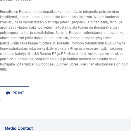
Borealiksen Porvoon tuotantopaikkakunta on täysin integroitu petrokemian
keskittymä, joka muodostuu kuudesta tuotantolaitoksesta. Näihin kuuluvat
krakkeri, jossa valmistetaan olefiinejä (eteeni, propeeni ja butadieeni), fenoli ja
aromaatit –laitos, kaksi polyeteenilaitosta (joista toinen on Borstar®-laitos),
polypropeenilaitos ja sekoitelaitos. Borealis Porvoon valmistamat muoviraaka-
aineet menevät pääasiassa putkituotteisiin, teräsputkenpäällystykseen,
pakkauksiin sekä kaapelituotteisiin. Borealis Porvoon toimintoihin kuuluu myös
Innovaatiokeskus, joka on keskittynyt katalyyttien ja prosessien tutkimukseen,
sisältäen katalyytti- sekä Borstar PE ja PP –koetehtaat. Asiakaspalvelukeskus
palvelee suomalaisia, pohjoismaalaisia ja Baltian maiden asiakkaita sekä
tuotejakelijoita ympäri Eurooppaa. Suomen Borealiksen henkilöstömäärä on noin
900.
PRINT
Media Contact