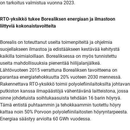
on tarkoitus valmistua vuonna 2023.
RTO-yksikkö tukee Borealiksen energiaan ja ilmastoon
liittyviä kokonaistavoitteita
Borealis on toteuttanut useita toimenpiteitä ja ohjelmia
suojellakseen ilmastoa ja edistääkseen kestävää kehitystä
kaikilla toimialoillaan. Borealiksessa on myös tunnistettu
useita mahdollisuuksia pienentää hiilijalanjälkeä.
Lähtövuoteen 2015 verrattuna Borealiksen tavoitteena on
parantaa energiatehokkuutta 20% vuoteen 2030 mennessä.
Rakennettava RTO-yksikkö toimii polyolefiinilaitoksilta johtavan
putkiston kanssa ilmapäästöjä vähentävänä laitteistona, jossa
sinne johdetuista soihtukaasuista tehdään 16 barin höyryä.
Tämä entistä puhtaammin ja tehokkaammin tuotettu höyry
kattaa noin 50% Porvoon polyolefiinilaitosten höyryntarpeesta.
Energiaa säästyy arviolta 60 GWh vuodessa.