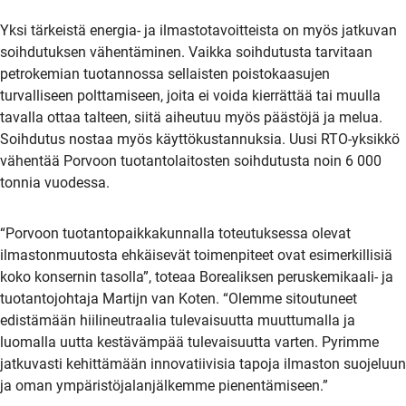
Yksi tärkeistä energia- ja ilmastotavoitteista on myös jatkuvan
soihdutuksen vähentäminen. Vaikka soihdutusta tarvitaan
petrokemian tuotannossa sellaisten poistokaasujen
turvalliseen polttamiseen, joita ei voida kierrättää tai muulla
tavalla ottaa talteen, siitä aiheutuu myös päästöjä ja melua.
Soihdutus nostaa myös käyttökustannuksia. Uusi RTO-yksikkö
vähentää Porvoon tuotantolaitosten soihdutusta noin 6 000
tonnia vuodessa.
“Porvoon tuotantopaikkakunnalla toteutuksessa olevat
ilmastonmuutosta ehkäisevät toimenpiteet ovat esimerkillisiä
koko konsernin tasolla”, toteaa Borealiksen peruskemikaali- ja
tuotantojohtaja Martijn van Koten. “Olemme sitoutuneet
edistämään hiilineutraalia tulevaisuutta muuttumalla ja
luomalla uutta kestävämpää tulevaisuutta varten. Pyrimme
jatkuvasti kehittämään innovatiivisia tapoja ilmaston suojeluun
ja oman ympäristöjalanjälkemme pienentämiseen.”