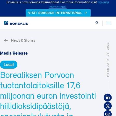
Borealis is now Borouge International. For more information visit
Borouge
International
.
VISIT BOROUGE INTERNATIONAL
Search
News & Stories
FEBRUARY 23, 2021
Media Release
Local
Borealiksen Porvoon
tuotantolaitoksille 17,6
miljoonan euron investointi
hiilidioksidipäästöjä,