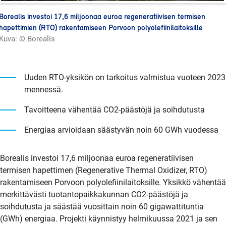
Borealis investoi 17,6 miljoonaa euroa regeneratiivisen termisen
hapettimien (RTO) rakentamiseen Porvoon polyolefiinilaitoksille
Kuva: © Borealis
Uuden RTO-yksikön on tarkoitus valmistua vuoteen 2023
mennessä.
Tavoitteena vähentää CO2-päästöjä ja soihdutusta
Energiaa arvioidaan säästyvän noin 60 GWh vuodessa
Borealis investoi 17,6 miljoonaa euroa regeneratiivisen
termisen hapettimen (Regenerative Thermal Oxidizer, RTO)
rakentamiseen Porvoon polyolefiinilaitoksille. Yksikkö vähentää
merkittävästi tuotantopaikkakunnan CO2-päästöjä ja
soihdutusta ja säästää vuosittain noin 60 gigawattituntia
(GWh) energiaa. Projekti käynnistyy helmikuussa 2021 ja sen