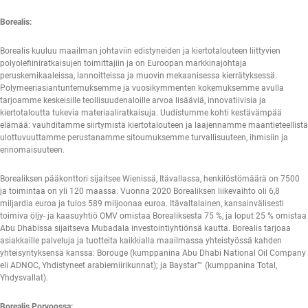
Borealis:
Borealis kuuluu maailman johtaviin edistyneiden ja kiertotalouteen liittyvien
polyolefiiniratkaisujen toimittajiin ja on Euroopan markkinajohtaja
peruskemikaaleissa, lannoitteissa ja muovin mekaanisessa kierrätyksessä.
Polymeeriasiantuntemuksemme ja vuosikymmenten kokemuksemme avulla
tarjoamme keskeisille teollisuudenaloille arvoa lisääviä, innovatiivisia ja
kiertotaloutta tukevia materiaaliratkaisuja. Uudistumme kohti kestävämpää
elämää: vauhditamme siirtymistä kiertotalouteen ja laajennamme maantieteellistä
ulottuvuuttamme perustanamme sitoumuksemme turvallisuuteen, ihmisiin ja
erinomaisuuteen.
Borealiksen pääkonttori sijaitsee Wienissä, Itävallassa, henkilöstömäärä on 7500
ja toimintaa on yli 120 maassa. Vuonna 2020 Borealiksen liikevaihto oli 6,8
miljardia euroa ja tulos 589 miljoonaa euroa. Itävaltalainen, kansainvälisesti
toimiva öljy- ja kaasuyhtiö OMV omistaa Borealiksesta 75 %, ja loput 25 % omistaa
Abu Dhabissa sijaitseva Mubadala investointiyhtiönsä kautta. Borealis tarjoaa
asiakkaille palveluja ja tuotteita kaikkialla maailmassa yhteistyössä kahden
yhteisyrityksensä kanssa: Borouge (kumppanina Abu Dhabi National Oil Company
eli ADNOC, Yhdistyneet arabiemiirikunnat); ja Baystar™ (kumppanina Total,
Yhdysvallat).
Borealis Porvoossa: