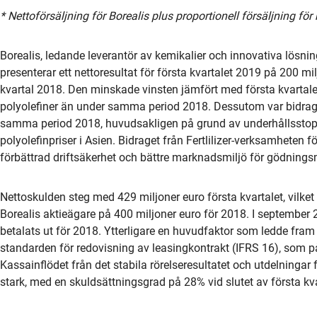
* Nettoförsäljning för Borealis plus proportionell försäljning fö
Borealis, ledande leverantör av kemikalier och innovativa lösni
presenterar ett nettoresultat för första kvartalet 2019 på 200 
kvartal 2018. Den minskade vinsten jämfört med första kvartale
polyolefiner än under samma period 2018. Dessutom var bidraget
samma period 2018, huvudsakligen på grund av underhållsstopp
polyolefinpriser i Asien. Bidraget från Fertlilizer-verksamheten 
förbättrad driftsäkerhet och bättre marknadsmiljö för gödnings
Nettoskulden steg med 429 miljoner euro första kvartalet, vilket
Borealis aktieägare på 400 miljoner euro för 2018. I september
betalats ut för 2018. Ytterligare en huvudfaktor som ledde fram
standarden för redovisning av leasingkontrakt (IFRS 16), som 
Kassainflödet från det stabila rörelseresultatet och utdelningar f
stark, med en skuldsättningsgrad på 28% vid slutet av första kv