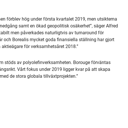
n förblev hög under första kvartalet 2019, men utsikterna
k nedgång samt en ökad geopolitisk osäkerhet”, säger Alfred
stabilt men påverkades naturligtvis av turnaround för
år och Borealis mycket goda finansiella ställning har gjort
ra aktieägare för verksamhetsåret 2018.”
 som stöds av polyolefinverksamheten. Borouge förväntas
ångsrikt. Vårt fokus under 2019 ligger kvar på att skapa
med de stora globala tillväxtprojekten.”