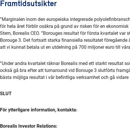
Framtidsutsikter
”Marginalen inom den europeiska integrerade polyolefinbransche
för hela året förblir osäkra på grund av risken för en ekonomis
Stern, Borealis CEO. ”Borouges resultat för första kvartalet var 
Borouge 3. Det fortsatt starka finansiella resultatet föregående 
att vi kunnat betala ut en utdelning på 700 miljoner euro till vå
”Under andra kvartalet räknar Borealis med ett starkt resultat
också gå bra efter att turnaround vid Borouge 3 slutförts framg
bästa möjliga resultat i vår befintliga verksamhet och gå vidare 
SLUT
För ytterligare information, kontakta:
Borealis Investor Relations: