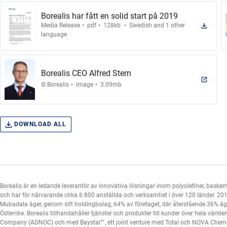
Borealis har fått en solid start på 2019
.
.
.
Media Release
pdf
128kb
Swedish and 1 other
language
Borealis CEO Alfred Stern
.
.
© Borealis
image
3.09mb
DOWNLOAD ALL
Borealis är en ledande leverantör av innovativa lösningar inom polyolefiner, baskem
och har för närvarande cirka 6 800 anställda och verksamhet i över 120 länder. 201
Mubadala äger, genom sitt holdingbolag, 64% av företaget, där återstående 36% ägs a
Österrike. Borealis tillhandahåller tjänster och produkter till kunder över hela vär
Company (ADNOC) och med Baystar™, ett joint venture med Total och NOVA Chemic