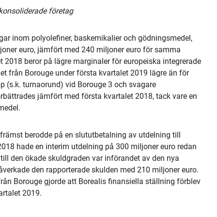
r konsoliderade företag
ngar inom polyolefiner, baskemikalier och gödningsmedel,
miljoner euro, jämfört med 240 miljoner euro för samma
t 2018 beror på lägre marginaler för europeiska integrerade
 från Borouge under första kvartalet 2019 lägre än för
 (s.k. turnaorund) vid Borouge 3 och svagare
förbättrades jämfört med första kvartalet 2018, tack vare en
medel.
 främst berodde på en slututbetalning av utdelning till
 2018 hade en interim utdelning på 300 miljoner euro redan
 till den ökade skuldgraden var införandet av den nya
påverkade den rapporterade skulden med 210 miljoner euro.
rån Borouge gjorde att Borealis finansiella ställning förblev
artalet 2019.