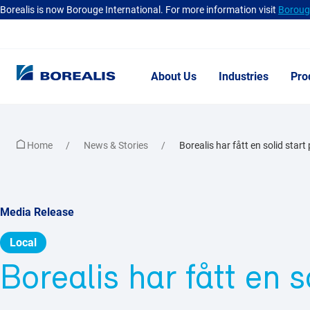
Borealis is now Borouge International. For more information visit
Borouge
About Us
Industries
Pro
Home
News & Stories
Borealis har fått en solid start
Media Release
Local
Borealis har fått en s