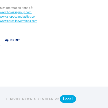
Mer information finns på:
www.borealisgroup.com
www.stopoceanplastics.com
www.borealiseverminds.com
PRINT
Local
MORE NEWS & STORIES ON