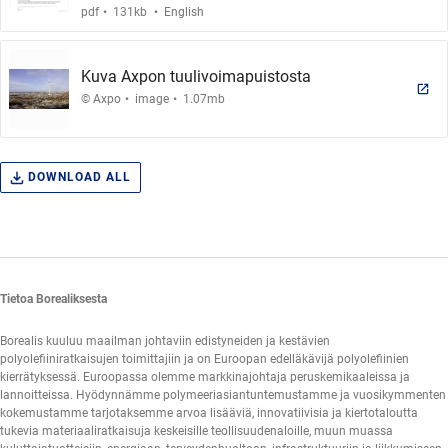
.
.
pdf
131kb
English
Kuva Axpon tuulivoimapuistosta
.
.
© Axpo
image
1.07mb
DOWNLOAD ALL
Tietoa Borealiksesta
Borealis kuuluu maailman johtaviin edistyneiden ja kestävien
polyolefiiniratkaisujen toimittajiin ja on Euroopan edelläkävijä polyolefiinien
kierrätyksessä. Euroopassa olemme markkinajohtaja peruskemikaaleissa ja
lannoitteissa. Hyödynnämme polymeeriasiantuntemustamme ja vuosikymmenten
kokemustamme tarjotaksemme arvoa lisääviä, innovatiivisia ja kiertotaloutta
tukevia materiaaliratkaisuja keskeisille teollisuudenaloille, muun muassa