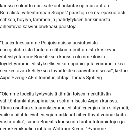
kanssa solmittu uusi sähkönhankintasopimus auttaa
Borealista vähentämään Scope 2 päästöjä eli ns. epäsuorasti
sähkön, höyryn, lämmön ja jäähdytyksen hankinnasta
aiheutuvia kasvihuonekaasupäästöjä.
”Laajentaessamme Pohjoismaissa uusiutuvista
energialähteistä tuotetun sähkön toimittamista koskevaa
yhteistyötämme Borealiksen kanssa olemme iloisia
löydettyämme edistyksellisen kumppanin, jota voimme tukea
sen kestävän kehityksen tavoitteiden saavuttamisessa”, kertoo
Axpo Sverige AB:n toimitusjohtaja Tomas Sjöberg.
”Olemme todella tyytyväisiä tämän toisen merkittävän
sähkönhankintasopimuksen solmimisesta Axpon kanssa.
Tämä osoittaa sitoumuksemme edistää energia-alan siirtymää,
vaikka ailahtelevat energiamarkkinat aiheuttavat voimakkaita
vastatuulia”, sanoo Borealis-konsernin tuotantotoimintojen ja
peruskemikaalien johtaja Wolfram Krenn. ”Pyrimme