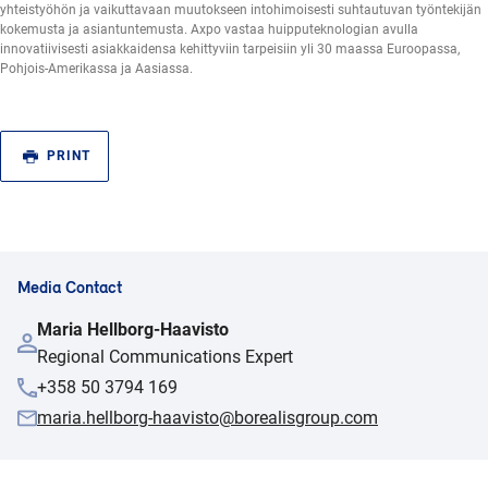
yhteistyöhön ja vaikuttavaan muutokseen intohimoisesti suhtautuvan työntekijän
kokemusta ja asiantuntemusta. Axpo vastaa huipputeknologian avulla
innovatiivisesti asiakkaidensa kehittyviin tarpeisiin yli 30 maassa Euroopassa,
Pohjois-Amerikassa ja Aasiassa.
PRINT
Media Contact
Maria Hellborg-Haavisto
Regional Communications Expert
+358 50 3794 169
maria.hellborg-haavisto@borealisgroup.com