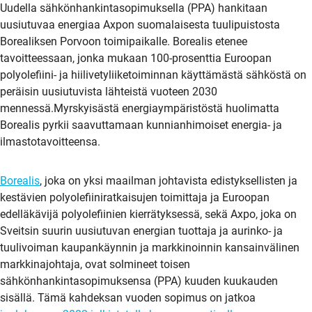
Uudella sähkönhankintasopimuksella (PPA) hankitaan
uusiutuvaa energiaa Axpon suomalaisesta tuulipuistosta
Borealiksen Porvoon toimipaikalle. Borealis etenee
tavoitteessaan, jonka mukaan 100-prosenttia Euroopan
polyolefiini- ja hiilivetyliiketoiminnan käyttämästä sähköstä on
peräisin uusiutuvista lähteistä vuoteen 2030
mennessä.Myrskyisästä energiaympäristöstä huolimatta
Borealis pyrkii saavuttamaan kunnianhimoiset energia- ja
ilmastotavoitteensa.
Borealis
, joka on yksi maailman johtavista edistyksellisten ja
kestävien polyolefiiniratkaisujen toimittaja ja Euroopan
edelläkävijä polyolefiinien kierrätyksessä, sekä Axpo, joka on
Sveitsin suurin uusiutuvan energian tuottaja ja aurinko- ja
tuulivoiman kaupankäynnin ja markkinoinnin kansainvälinen
markkinajohtaja, ovat solmineet toisen
sähkönhankintasopimuksensa (PPA) kuuden kuukauden
sisällä. Tämä kahdeksan vuoden sopimus on jatkoa