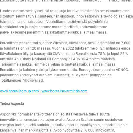
kuluttajatuotteisiin, energiaan, terveydenhuoltoon, infrastruktuuriin ja liikkumiseen.
Luodessamme merkityksellisiä ratkaisuja kestävään elämään perustanamme on
sitoutumisemme turvallisuuteen, henkilöstöön, innovaatioihin ja teknologiaan sekä
toiminnan erinomaisuuteen. Vauhditamme siirtymistä polyolefiinien
kiertotalouteen ja laajennamme maantieteellistä ulottuvuuttamme
palvellaksemme paremmin asiakkaitamme kaikkialla maailmassa.
Borealiksen pääkonttori sijaitsee Wienissä, Itävallassa, henkilöstömäärä on 7 600
ja toimintaa on yli 120 maassa. Vuonna 2022 tuloksemme oli 2,1 miljardia euroa.
Itävaltalainen öljy- ja kaasuyhtiö OMV omistaa Borealiksesta 75 %, ja loput 25 %
omistaa Abu Dhabi National Oil Company eli ADNOC Arabiemiraateista.
Tarjoamme asiakkaillemme palveluja ja tuotteita kaikkialla maailmassa
Borealiksen ja kahden yhteisyrityksemme kautta: Borouge (kumppanina ADNOC,
pääkonttori Yhdistyneet arabiemiirikunnat); ja Baystar™ (kumppanina
TotalEnergies, Yhdysvallat).
www.borealisgroup.com
|
www.borealiseverminds.com
Tietoa Axposta
Axpon yksinomaisena tavoitteena on edistää kestävää tulevaisuutta
innovatiivisten energiaratkaisujen avulla. Axpo on Sveitsin suurin uusiutuvan
energian tuottaja sekä aurinko- ja tuulivoiman kaupankäynnin ja markkinoinnin
kansainvälinen markkinajohtaja. Axpo hyödyntää yli 6 000 innovointiin,