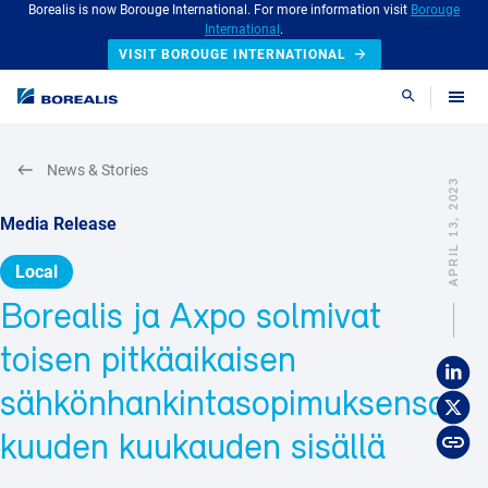
Borealis is now Borouge International. For more information visit
Borouge
International
.
VISIT BOROUGE INTERNATIONAL
Search
News & Stories
APRIL 13, 2023
Media Release
Local
Borealis ja Axpo solmivat
toisen pitkäaikaisen
sähkönhankintasopimuksensa
kuuden kuukauden sisällä