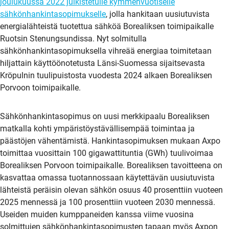
joulukuussa 2022 julkistetulle kymmenvuotiselle
sähkönhankintasopimukselle
, jolla hankitaan uusiutuvista
energialähteistä tuotettua sähköä Borealiksen toimipaikalle
Ruotsin Stenungsundissa. Nyt solmitulla
sähkönhankintasopimuksella vihreää energiaa toimitetaan
hiljattain käyttöönotetusta Länsi-Suomessa sijaitsevasta
Kröpulnin tuulipuistosta vuodesta 2024 alkaen Borealiksen
Porvoon toimipaikalle.
Sähkönhankintasopimus on uusi merkkipaalu Borealiksen
matkalla kohti ympäristöystävällisempää toimintaa ja
päästöjen vähentämistä. Hankintasopimuksen mukaan Axpo
toimittaa vuosittain 100 gigawattituntia (GWh) tuulivoimaa
Borealiksen Porvoon toimipaikalle. Borealiksen tavoitteena on
kasvattaa omassa tuotannossaan käytettävän uusiutuvista
lähteistä peräisin olevan sähkön osuus 40 prosenttiin vuoteen
2025 mennessä ja 100 prosenttiin vuoteen 2030 mennessä.
Useiden muiden kumppaneiden kanssa viime vuosina
solmittujen sähkönhankintasopimusten tapaan myös Axpon