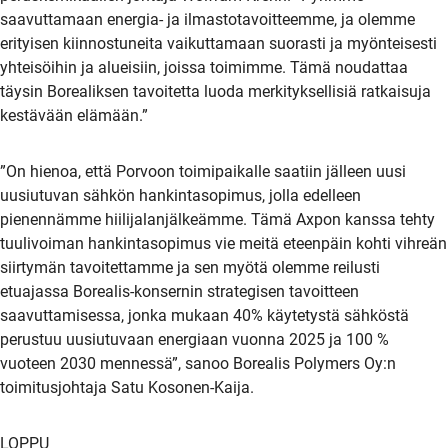
saavuttamaan energia- ja ilmastotavoitteemme, ja olemme
erityisen kiinnostuneita vaikuttamaan suorasti ja myönteisesti
yhteisöihin ja alueisiin, joissa toimimme. Tämä noudattaa
täysin Borealiksen tavoitetta luoda merkityksellisiä ratkaisuja
kestävään elämään.”
”On hienoa, että Porvoon toimipaikalle saatiin jälleen uusi
uusiutuvan sähkön hankintasopimus, jolla edelleen
pienennämme hiilijalanjälkeämme. Tämä Axpon kanssa tehty
tuulivoiman hankintasopimus vie meitä eteenpäin kohti vihreän
siirtymän tavoitettamme ja sen myötä olemme reilusti
etuajassa Borealis-konsernin strategisen tavoitteen
saavuttamisessa, jonka mukaan 40% käytetystä sähköstä
perustuu uusiutuvaan energiaan vuonna 2025 ja 100 %
vuoteen 2030 mennessä”, sanoo Borealis Polymers Oy:n
toimitusjohtaja Satu Kosonen-Kaija.
LOPPU