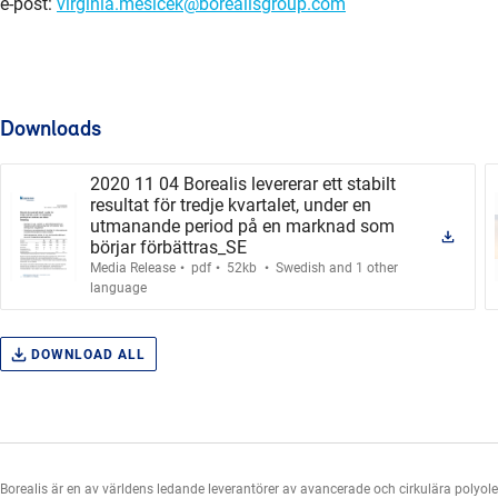
e-post:
virginia.mesicek@borealisgroup.com
Downloads
2020 11 04 Borealis levererar ett stabilt
resultat för tredje kvartalet, under en
utmanande period på en marknad som
börjar förbättras_SE
.
.
.
Media Release
pdf
52kb
Swedish and 1 other
language
DOWNLOAD ALL
Borealis är en av världens ledande leverantörer av avancerade och cirkulära polyo