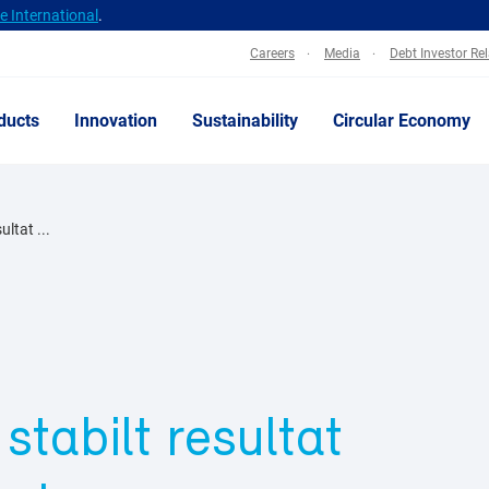
 International
.
Careers
Media
Debt Investor Re
ducts
Innovation
Sustainability
Circular Economy
ultat ...
 stabilt resultat