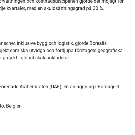
örvaltningen och kostnadsdisciplinen gjorde det möjligt för
tredje kvartalet, med en skuldsättningsgrad på 30 %.
cher, inklusive bygg och logistik, gjorde Borealis
rojekt som ska utvidga och fördjupa företagets geografiska
projekt i global skala inkluderar
Förenade Arabemiraten (UAE), en anläggning i Borouge 3-
o, Belgien