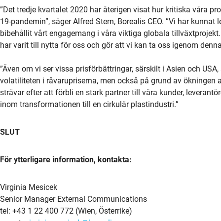
”Det tredje kvartalet 2020 har återigen visat hur kritiska våra prod
19-pandemin”, säger Alfred Stern, Borealis CEO. ”Vi har kunnat lev
bibehållit vårt engagemang i våra viktiga globala tillväxtprojek
har varit till nytta för oss och gör att vi kan ta oss igenom den
”Även om vi ser vissa prisförbättringar, särskilt i Asien och US
volatiliteten i råvarupriserna, men också på grund av ökningen av
strävar efter att förbli en stark partner till våra kunder, leveran
inom transformationen till en cirkulär plastindustri.”
SLUT
För ytterligare information, kontakta:
Virginia Mesicek
Senior Manager External Communications
tel: +43 1 22 400 772 (Wien, Österrike)