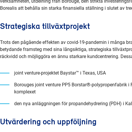
verksamheten, utdelning från Borouge, den strikta investeringsf
Borealis att behålla sin starka finansiella ställning i slutet av 
Strategiska tillväxtprojekt
Trots den pågående effekten av covid-19-pandemin i många brans
betydande framsteg med sina långsiktiga, strategiska tillväxtp
räckvidd och möjliggöra en ännu starkare kundcentrering. Dessa 
joint venture-projektet Baystar™ i Texas, USA
Borouges joint venture PP5 Borstar®-polypropenfabrik i 
komplexet
den nya anläggningen för propandehydrering (PDH) i Kall
Utvärdering och uppföljning