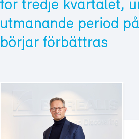
för tredje kvartalet, 
utmanande period p
börjar förbättras