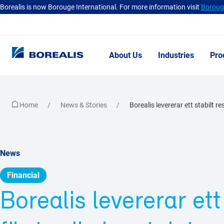
Borealis is now Borouge International. For more information visit
Borouge
About Us
Industries
Pro
Home
News & Stories
Borealis levererar ett stabilt res
News
Financial
Borealis levererar ett