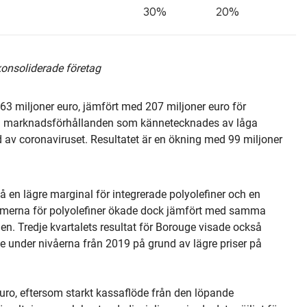
30%
20%
 konsoliderade företag
 163 miljoner euro, jämfört med 207 miljoner euro för
åra marknadsförhållanden som kännetecknades av låga
 av coronaviruset. Resultatet är en ökning med 99 miljoner
 en lägre marginal för integrerade polyolefiner och en
merna för polyolefiner ökade dock jämfört med samma
n. Tredje kvartalets resultat för Borouge visade också
e under nivåerna från 2019 på grund av lägre priser på
uro, eftersom starkt kassaflöde från den löpande