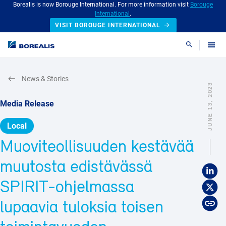
Borealis is now Borouge International. For more information visit
Borouge
International
.
VISIT BOROUGE INTERNATIONAL
Search
News & Stories
JUNE 13, 2023
Media Release
Local
Muoviteollisuuden kestävää
muutosta edistävässä
SPIRIT-ohjelmassa
lupaavia tuloksia toisen