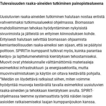
Tulevaisuuden raaka-aineiden tutkiminen painopistealueena
Uusiutuvien raaka-aineiden tutkiminen halutaan nostaa entistä
vahvemmaksi tutkimusalueeksi ohjelmassa. Biomassan
mahdollisimman tehokas hyödyntäminen nykyisistä
sivuvirroista ja jätteistä on erityinen kiinnostuksen kohde.
Erityisesti halutaan selvittää biomassan ohjaamista
kemianteollisuuden raaka-aineiksi sen sijaan, että se päätyisi
polttoon. SPIRITin kumppanit tutkivat myös, kuinka parantaa
keräys- ja lajittelumenetelmiä kierrätyksen tehostamiseksi.
Muovit ovat yhteiskunnalle välttämättömiä materiaaleja
esimerkiksi infrastruktuuri- ja energiasektorilla, mutta
muovinvalmistuksen ja käytön on oltava kestävällä pohjalla.
”Meidän on löydettävä ratkaisut siihen, miten voimme
hyödyntää muoveja kestävällä tavalla esimerkiksi uusiutuvien
raaka-aineiden ja tehokkaan kierrätyksen avulla. SPIRIT-
ohjelmassa teemme systemaattista työtä näiden isojen
asioiden ratkaisemiseksi laajan kumppanijoukon kanssa.