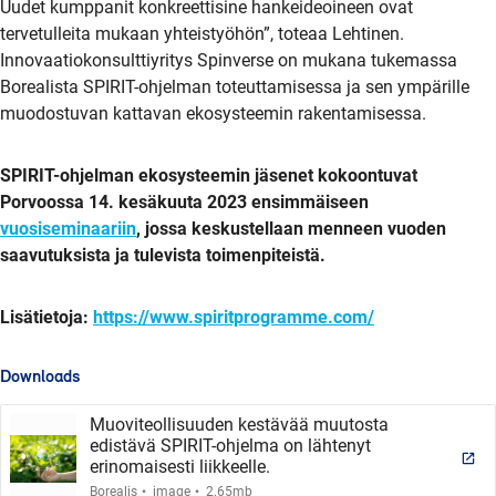
Uudet kumppanit konkreettisine hankeideoineen ovat
tervetulleita mukaan yhteistyöhön”, toteaa Lehtinen.
Innovaatiokonsulttiyritys Spinverse on mukana tukemassa
Borealista SPIRIT-ohjelman toteuttamisessa ja sen ympärille
muodostuvan kattavan ekosysteemin rakentamisessa.
SPIRIT-ohjelman ekosysteemin jäsenet kokoontuvat
Porvoossa 14. kesäkuuta 2023 ensimmäiseen
vuosiseminaariin
, jossa keskustellaan menneen vuoden
saavutuksista ja tulevista toimenpiteistä.
Lisätietoja:
https://www.spiritprogramme.com/
Downloads
Muoviteollisuuden kestävää muutosta
edistävä SPIRIT-ohjelma on lähtenyt
erinomaisesti liikkeelle.
.
.
Borealis
image
2.65mb