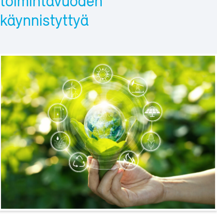
toimintavuoden
käynnistyttyä