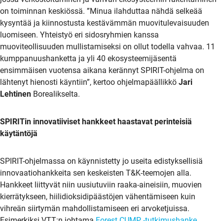
on toiminnan keskiössä. ”Minua ilahduttaa nähdä selkeää
kysyntää ja kiinnostusta kestävämmän muovitulevaisuuden
luomiseen. Yhteistyö eri sidosryhmien kanssa
muoviteollisuuden mullistamiseksi on ollut todella vahvaa. 11
kumppanuushanketta ja yli 40 ekosysteemijäsentä
ensimmäisen vuotensa aikana kerännyt SPIRIT-ohjelma on
lähtenyt hienosti käyntiin”, kertoo ohjelmapäällikkö
Jari
Lehtinen
Borealikselta.
SPIRITin innovatiiviset hankkeet haastavat perinteisiä
käytäntöjä
SPIRIT-ohjelmassa on käynnistetty jo useita edistyksellisiä
innovaatiohankkeita sen keskeisten T&K-teemojen alla.
Hankkeet liittyvät niin uusiutuviin raaka-aineisiin, muovien
kierrätykseen, hiilidioksidipäästöjen vähentämiseen kuin
vihreän siirtymän mahdollistamiseen eri arvoketjuissa.
Esimerkiksi VTT:n johtama
Forest CUMP -tutkimushanke