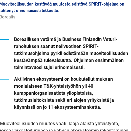
Muoviteollisuuden kestävää muutosta edistävä SPIRIT-ohjelma on
lähtenyt erinomaisesti liikkeelle.
Borealis
Borealiksen vetämä ja Business Finlandin Veturi-
rahoituksen saanut nelivuotinen SPIRIT-
tutkimusohjelma pyrkii edistämään muoviteollisuuden
kestävämpää tulevaisuutta.
Ohjelman ensimmäinen
toimintavuosi sujui erinomaisesti.
Aktiivinen ekosysteemi on houkutellut mukaan
monialaiseen T&K-yhteistyöhön yli 40
kumppaniorganisaatiota yliopistoista,
tutkimuslaitoksista sekä eri alojen yrityksistä ja
käynnissä on jo 11 ekosysteemihanketta.
Muoviteollisuuden muutos vaatii laaja-alaista yhteistyötä,
jossa verkostoituminen ja vahvan ekosysteemin rakentaminen