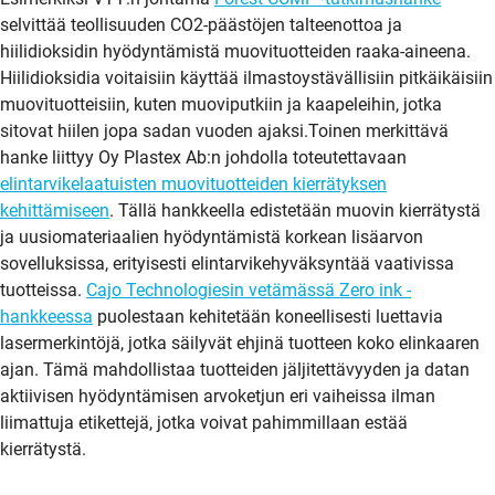
selvittää teollisuuden CO2-päästöjen talteenottoa ja
hiilidioksidin hyödyntämistä muovituotteiden raaka-aineena.
Hiilidioksidia voitaisiin käyttää ilmastoystävällisiin pitkäikäisiin
muovituotteisiin, kuten muoviputkiin ja kaapeleihin, jotka
sitovat hiilen jopa sadan vuoden ajaksi.Toinen merkittävä
hanke liittyy Oy Plastex Ab:n johdolla toteutettavaan
elintarvikelaatuisten muovituotteiden kierrätyksen
kehittämiseen
. Tällä hankkeella edistetään muovin kierrätystä
ja uusiomateriaalien hyödyntämistä korkean lisäarvon
sovelluksissa, erityisesti elintarvikehyväksyntää vaativissa
tuotteissa.
Cajo Technologiesin vetämässä Zero ink -
hankkeessa
puolestaan kehitetään koneellisesti luettavia
lasermerkintöjä, jotka säilyvät ehjinä tuotteen koko elinkaaren
ajan. Tämä mahdollistaa tuotteiden jäljitettävyyden ja datan
aktiivisen hyödyntämisen arvoketjun eri vaiheissa ilman
liimattuja etikettejä, jotka voivat pahimmillaan estää
kierrätystä.