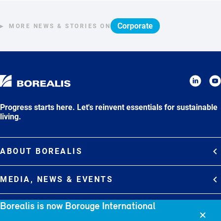
Corporate
MORE NEWS & STORIES ON
Progress starts here. Let's reinvent essentials for sustainable
living.
ABOUT BOREALIS
Overview
MEDIA, NEWS & EVENTS
Strategy
Media Contacts
Borealis is now Borouge International
Commitments
DEBT INVESTOR RELATIONS
Media Gallery