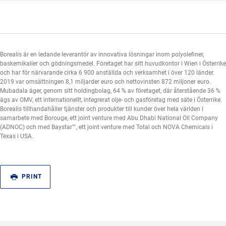
Borealis är en ledande leverantör av innovativa lösningar inom polyolefiner,
baskemikalier och gödningsmedel. Företaget har sitt huvudkontor i Wien i Österrike
och har för närvarande cirka 6 900 anställda och verksamhet i över 120 länder.
2019 var omsättningen 8,1 miljarder euro och nettovinsten 872 miljoner euro.
Mubadala äger, genom sitt holdingbolag, 64 % av företaget, där återstående 36 %
ägs av OMV, ett internationellt, integrerat olje- och gasföretag med säte i Österrike.
Borealis tillhandahåller tjänster och produkter till kunder över hela världen i
samarbete med Borouge, ett joint venture med Abu Dhabi National Oil Company
(ADNOC) och med Baystar™, ett joint venture med Total och NOVA Chemicals i
Texas i USA.
PRINT