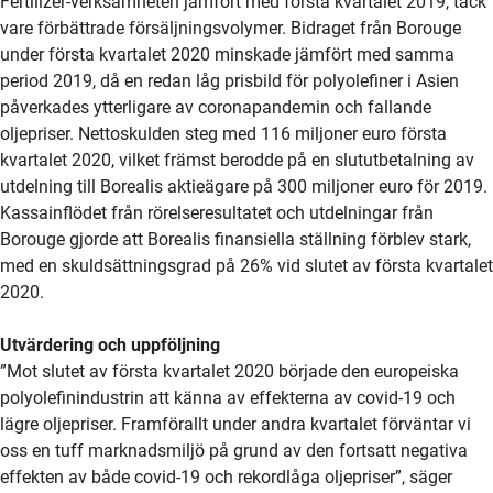
Fertilizer-verksamheten jämfört med första kvartalet 2019, tack
vare förbättrade försäljningsvolymer. Bidraget från Borouge
under första kvartalet 2020 minskade jämfört med samma
period 2019, då en redan låg prisbild för polyolefiner i Asien
påverkades ytterligare av coronapandemin och fallande
oljepriser. Nettoskulden steg med 116 miljoner euro första
kvartalet 2020, vilket främst berodde på en slututbetalning av
utdelning till Borealis aktieägare på 300 miljoner euro för 2019.
Kassainflödet från rörelseresultatet och utdelningar från
Borouge gjorde att Borealis finansiella ställning förblev stark,
med en skuldsättningsgrad på 26% vid slutet av första kvartalet
2020.
Utvärdering och uppföljning
”Mot slutet av första kvartalet 2020 började den europeiska
polyolefinindustrin att känna av effekterna av covid-19 och
lägre oljepriser. Framförallt under andra kvartalet förväntar vi
oss en tuff marknadsmiljö på grund av den fortsatt negativa
effekten av både covid-19 och rekordlåga oljepriser”, säger