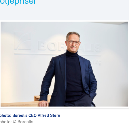
oljepriser
photo: Borealis CEO Alfred Stern
photo: © Borealis