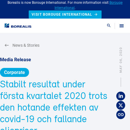
Borealis is now Borouge International. For more information visit
Borouge
International
.
VISIT BOROUGE INTERNATIONAL
Search
News & Stories
MAY 06, 2020
Media Release
Corporate
Stabilt resultat under
första kvartalet 2020 trots
den hotande effekten av
covid-19 och fallande