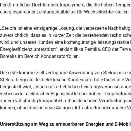
herkömmlicher Hochtemperaturpolymere, die die hohen Temperatu
energiesparender Leistungshalbleiter für Wechselrichter stellen.
„Stelora ist eine einzigartige Lösung, die verbesserte Nachhaltig
zuversichtlich, dass es in kurzer Zeit die bestehenden technis
wird, und unseren Kunden eine kostengünstige, leistungsstarke L
Energieeffizienz unterstützt“, erklärt Ilkka Pentillä, CEO der T
Borealis im Bereich Kondensatorfolien.
Die erste kommerziell verfügbare Anwendung von Stelora ist ei
Stelora hergestellte dielektrische Kondensatorfolie bietet alle V
hergestellt wird, jedoch mit erheblichen Leistungsverbesserunge
verbesserter elektrischer Eigenschaften bei hohen Temperaturen 
zudem vollständig kompatibel mit bestehenden Verarbeitungsan
können, ohne dass in neue Anlagen, Infrastruktur oder andere 
Unterstützung am Weg zu erneuerbaren Energien und E-Mobili