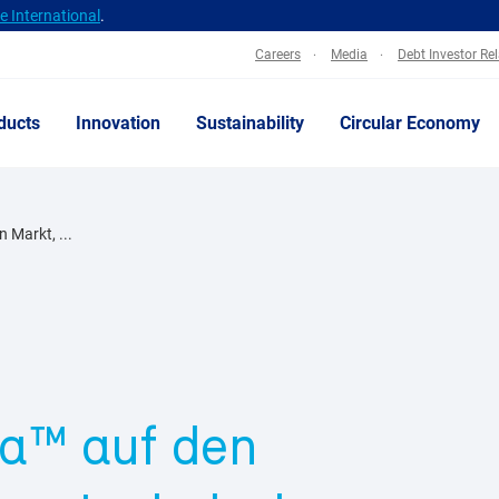
 International
.
Careers
Media
Debt Investor Re
ducts
Innovation
Sustainability
Circular Economy
n Markt, ...
ra™ auf den