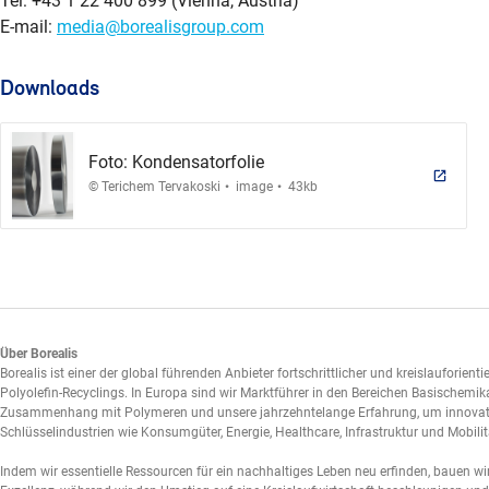
Tel: +43 1 22 400 899 (Vienna, Austria)
E-mail:
media@borealisgroup.com
Downloads
Foto: Kondensatorfolie
.
.
© Terichem Tervakoski
image
43kb
Über Borealis
Borealis ist einer der global führenden Anbieter fortschrittlicher und kreislauforie
Polyolefin-Recyclings. In Europa sind wir Marktführer in den Bereichen Basischemik
Zusammenhang mit Polymeren und unsere jahrzehntelange Erfahrung, um innovative
Schlüsselindustrien wie Konsumgüter, Energie, Healthcare, Infrastruktur und Mobilitä
Indem wir essentielle Ressourcen für ein nachhaltiges Leben neu erfinden, bauen wir