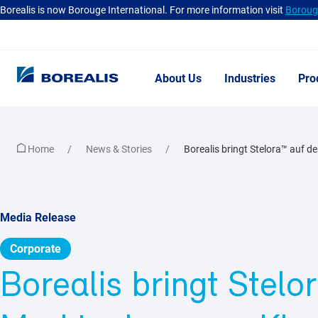
Borealis is now Borouge International. For more information visit
Borouge
About Us
Industries
Pro
Home
News & Stories
Borealis bringt Stelora™ auf de
Media Release
Corporate
Borealis bringt Stelo