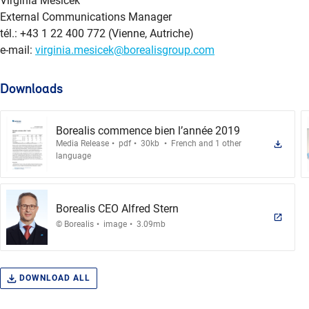
Virginia Mesicek
External Communications Manager
tél.: +43 1 22 400 772 (Vienne, Autriche)
e-mail:
virginia.mesicek@borealisgroup.com
Downloads
Borealis commence bien l’année 2019
.
.
.
Media Release
pdf
30kb
French and 1 other
language
Borealis CEO Alfred Stern
.
.
© Borealis
image
3.09mb
DOWNLOAD ALL