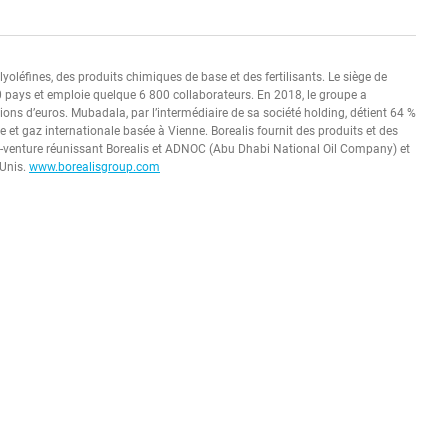
oléfines, des produits chimiques de base et des fertilisants. Le siège de
0 pays et emploie quelque 6 800 collaborateurs. En 2018, le groupe a
llions d’euros. Mubadala, par l’intermédiaire de sa société holding, détient 64 %
 et gaz internationale basée à Vienne. Borealis fournit des produits et des
int-venture réunissant Borealis et ADNOC (Abu Dhabi National Oil Company) et
-Unis.
www.borealisgroup.com