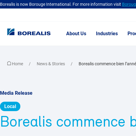
Borealis is now Borouge International. For more information visit
Borouge
About Us
Industries
Pro
Home
News & Stories
Borealis commence bien l’anné
Media Release
Local
Borealis commence b