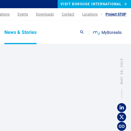
VISIT BOROUGE INTERNATIONAL
lations
Events
Downloads
Contact
Locations
Project STOP
News & Stories
MyBorealis
Search
MAY 06, 2019