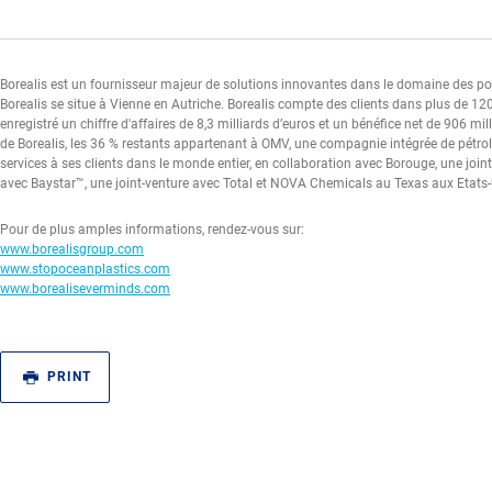
Borealis est un fournisseur majeur de solutions innovantes dans le domaine des poly
Borealis se situe à Vienne en Autriche. Borealis compte des clients dans plus de 12
enregistré un chiffre d'affaires de 8,3 milliards d’euros et un bénéfice net de 906 mi
de Borealis, les 36 % restants appartenant à OMV, une compagnie intégrée de pétrole
services à ses clients dans le monde entier, en collaboration avec Borouge, une jo
avec Baystar™, une joint-venture avec Total et NOVA Chemicals au Texas aux Etats
Pour de plus amples informations, rendez-vous sur:
www.borealisgroup.com
www.stopoceanplastics.com
www.borealiseverminds.com
PRINT