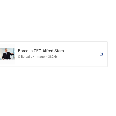
Borealis CEO Alfred Stern
.
.
© Borealis
image
382kb