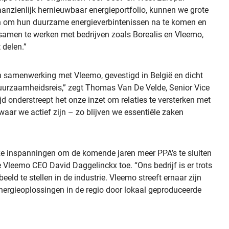
aanzienlijk hernieuwbaar energieportfolio, kunnen we grote
den om hun duurzame energieverbintenissen na te komen en
samen te werken met bedrijven zoals Borealis en Vleemo,
 delen.”
n samenwerking met Vleemo, gevestigd in België en dicht
e duurzaamheidsreis,” zegt Thomas Van De Velde, Senior Vice
d onderstreept het onze inzet om relaties te versterken met
ar we actief zijn – zo blijven we essentiële zaken
ze inspanningen om de komende jaren meer PPA’s te sluiten
e Vleemo CEO David Daggelinckx toe. “Ons bedrijf is er trots
eeld te stellen in de industrie. Vleemo streeft ernaar zijn
nergieoplossingen in de regio door lokaal geproduceerde