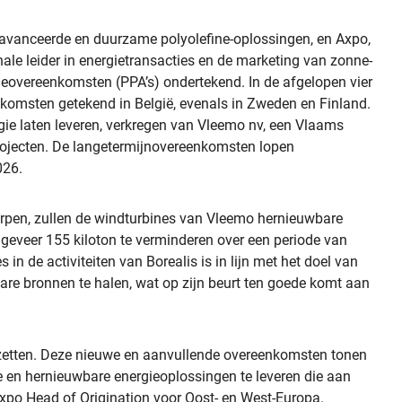
eavanceerde en duurzame polyolefine-oplossingen, en Axpo,
ale leider in energietransacties en de marketing van zonne-
overeenkomsten (PPA’s) ondertekend. In de afgelopen vier
nkomsten getekend in België, evenals in Zweden en Finland.
e laten leveren, verkregen van Vleemo nv, een Vlaams
projecten. De langetermijnovereenkomsten lopen
026.
rpen, zullen de windturbines van Vleemo hernieuwbare
ngeveer 155 kiloton te verminderen over een periode van
in de activiteiten van Borealis is in lijn met het doel van
bare bronnen te halen, wat op zijn beurt ten goede komt aan
zetten. Deze nieuwe en aanvullende overeenkomsten tonen
e en hernieuwbare energieoplossingen te leveren die aan
xpo Head of Origination voor Oost- en West-Europa.