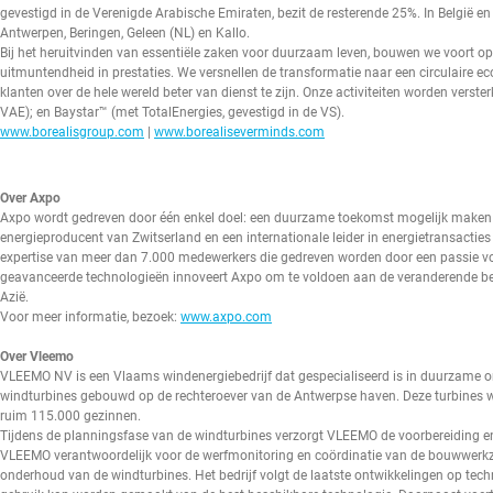
gevestigd in de Verenigde Arabische Emiraten, bezit de resterende 25%. In België 
Antwerpen, Beringen, Geleen (NL) en Kallo.
Bij het heruitvinden van essentiële zaken voor duurzaam leven, bouwen we voort op 
uitmuntendheid in prestaties. We versnellen de transformatie naar een circulaire e
klanten over de hele wereld beter van dienst te zijn. Onze activiteiten worden verst
VAE); en Baystar™ (met TotalEnergies, gevestigd in de VS).
www.borealisgroup.com
|
www.borealiseverminds.com
Over Axpo
Axpo wordt gedreven door één enkel doel: een duurzame toekomst mogelijk maken d
energieproducent van Zwitserland en een internationale leider in energietransacti
expertise van meer dan 7.000 medewerkers die gedreven worden door een passie vo
geavanceerde technologieën innoveert Axpo om te voldoen aan de veranderende beh
Azië.
Voor meer informatie, bezoek:
www.axpo.com
Over Vleemo
VLEEMO NV is een Vlaams windenergiebedrijf dat gespecialiseerd is in duurzame on
windturbines gebouwd op de rechteroever van de Antwerpse haven. Deze turbines 
ruim 115.000 gezinnen.
Tijdens de planningsfase van de windturbines verzorgt VLEEMO de voorbereiding en
VLEEMO verantwoordelijk voor de werfmonitoring en coördinatie van de bouwwerkz
onderhoud van de windturbines. Het bedrijf volgt de laatste ontwikkelingen op 