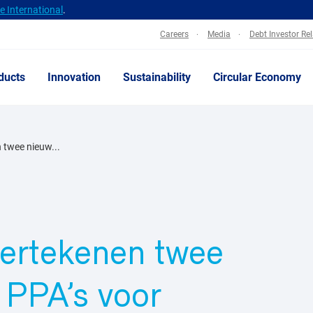
 International
.
Careers
Media
Debt Investor Re
ducts
Innovation
Sustainability
Circular Economy
 twee nieuw...
dertekenen twee
 PPA’s voor