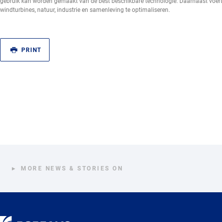
gebruik kan worden gemaakt van de best beschikbare technologie. Daarnaast voer
windturbines, natuur, industrie en samenleving te optimaliseren.
PRINT
MORE NEWS & STORIES ON