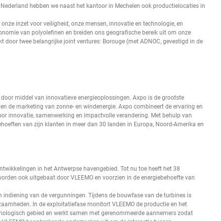
en Nederland hebben we naast het kantoor in Mechelen ook productielocaties in
onze inzet voor veiligheid, onze mensen, innovatie en technologie, en
conomie van polyolefinen en breiden ons geografische bereik uit om onze
erkt door twee belangrijke joint ventures: Borouge (met ADNOC, gevestigd in de
oor middel van innovatieve energieoplossingen. Axpo is de grootste
es en de marketing van zonne- en windenergie. Axpo combineert de ervaring en
or innovatie, samenwerking en impactvolle verandering. Met behulp van
oeften van zijn klanten in meer dan 30 landen in Europa, Noord-Amerika en
twikkelingen in het Antwerpse havengebied. Tot nu toe heeft het 38
worden ook uitgebaat door VLEEMO en voorzien in de energiebehoefte van
 indiening van de vergunningen. Tijdens de bouwfase van de turbines is
aamheden. In de exploitatiefase monitort VLEEMO de productie en het
technologisch gebied en werkt samen met gerenommeerde aannemers zodat