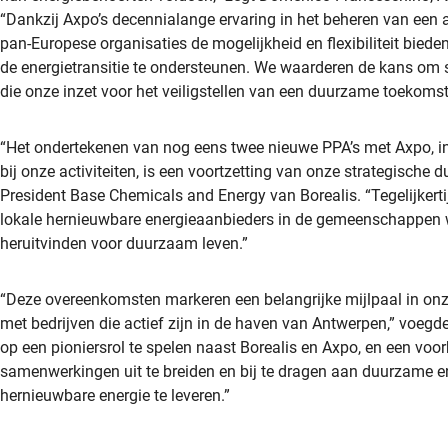
“Dankzij Axpo’s decennialange ervaring in het beheren van een 
pan-Europese organisaties de mogelijkheid en flexibiliteit bie
de energietransitie te ondersteunen. We waarderen de kans om 
die onze inzet voor het veiligstellen van een duurzame toekomst
“Het ondertekenen van nog eens twee nieuwe PPA’s met Axpo, i
bij onze activiteiten, is een voortzetting van onze strategisch
President Base Chemicals and Energy van Borealis. “Tegelijkertij
lokale hernieuwbare energieaanbieders in de gemeenschappen wa
heruitvinden voor duurzaam leven.”
“Deze overeenkomsten markeren een belangrijke mijlpaal in on
met bedrijven die actief zijn in de haven van Antwerpen,” voegd
op een pioniersrol te spelen naast Borealis en Axpo, en een voorb
samenwerkingen uit te breiden en bij te dragen aan duurzame e
hernieuwbare energie te leveren.”