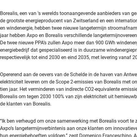
Borealis, een van 's werelds toonaangevende aanbieders van g
de grootste energieproducent van Zwitserland en een internation
en windenergie, hebben twee nieuwe langetermijn stroomafname
jaar hebben Axpo en Borealis verschillende langetermijnoveree
De twee nieuwe PPA’s zullen Axpo meer dan 900 GWh windenergi
energiebedrijf dat gespecialiseerd is in duurzame windenergie
respectievelijk tot eind 2030 en eind 2035, met levering vanaf 2
Opererend aan de oevers van de Schelde in de haven van Antwe
elektriciteit leveren om de Scope 2-emissies van Borealis met o
tien jaar. Het verminderen van indirecte CO2-equivalente emissies 
Borealis om tegen 2030 100% van zijn elektriciteit uit hernieuw
de klanten van Borealis.
“Ik ben verheugd om onze samenwerking met Borealis voort te 
Axpo’s langetermijnverbintenis aan onze klanten om innovatiev
hun energiebehoeften voldoen,” zegt Domenico Franceschino, A