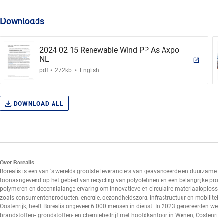
Downloads
2024 02 15 Renewable Wind PP As Axpo
NL
.
.
pdf
272kb
English
DOWNLOAD ALL
Over Borealis
Borealis is een van 's werelds grootste leveranciers van geavanceerde en duurzame 
toonaangevend op het gebied van recycling van polyolefinen en een belangrijke pr
polymeren en decennialange ervaring om innovatieve en circulaire materiaaloplos
zoals consumentenproducten, energie, gezondheidszorg, infrastructuur en mobilite
Oostenrijk, heeft Borealis ongeveer 6.000 mensen in dienst. In 2023 genereerden we
brandstoffen-, grondstoffen- en chemiebedrijf met hoofdkantoor in Wenen, Oosten