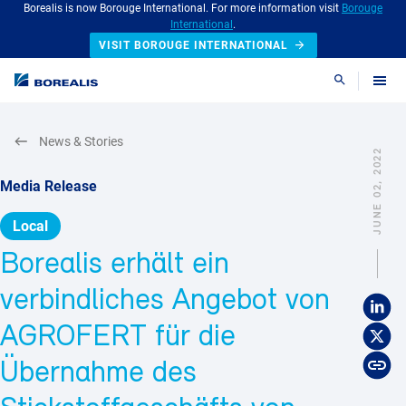
Borealis is now Borouge International. For more information visit
Borouge
International
.
VISIT BOROUGE INTERNATIONAL
Search
News & Stories
JUNE 02, 2022
Media Release
Local
Borealis erhält ein
verbindliches Angebot von
AGROFERT für die
Übernahme des