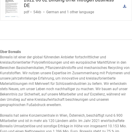
DE
.
.
pdf
54kb
German and 1 other language
Über Borealis
Borealis ist einer der global führenden Anbieter fortschrittlicher und
kreislauforientierter Polyolefinlösungen und ein europäischer Marktführer in den
Bereichen Basischemikalien, Pflanzennährstoffe und mechanisches Recycling von
Kunststoffen. Wir nutzen unsere Expertise im Zusammenhang mit Polymeren und
unsere jahrzehntelange Erfahrung, um innovative und kreislauforientierte
Materiallösungen mit Mehrwert für Schlüsselindustrien zu liefern. Wir entwickeln
stets Neues, um unser Leben noch nachhaltiger zu machen. Wir bauen auf unser
Bekenntnis zur Sicherheit, auf unsere Mitarbeiter und auf Exzellenz, während wir
den Umstieg auf eine Kreislaufwirtschaft beschleunigen und unseren
geographischen Fußabdruck erweitern.
Borealis hat seine Konzernzentrale in Wien, Österreich, beschäftigt rund 6.900
Mitarbeiter und ist in mehr als 120 Ländern aktiv. Im Jahr 2021 erwirtschaftete
Borealis Umsatzerlöse und sonstige Erträge in Höhe von insgesamt 10.153 Mio.
Euro und einen Nettogewinn von 1.396 Mio. Euro. Borealis steht zu 75 % im