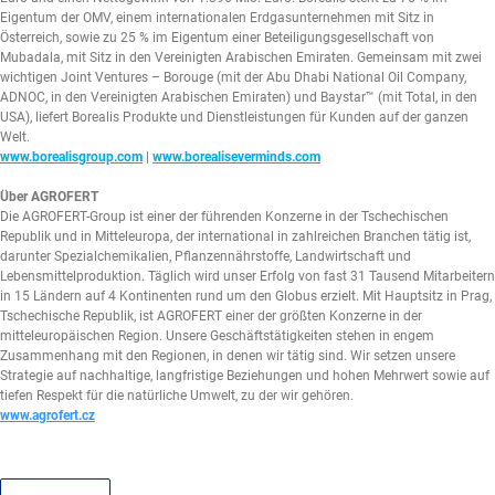
Eigentum der OMV, einem internationalen Erdgasunternehmen mit Sitz in
Österreich, sowie zu 25 % im Eigentum einer Beteiligungsgesellschaft von
Mubadala, mit Sitz in den Vereinigten Arabischen Emiraten. Gemeinsam mit zwei
wichtigen Joint Ventures – Borouge (mit der Abu Dhabi National Oil Company,
ADNOC, in den Vereinigten Arabischen Emiraten) und Baystar™ (mit Total, in den
USA), liefert Borealis Produkte und Dienstleistungen für Kunden auf der ganzen
Welt.
www.borealisgroup.com
|
www.borealiseverminds.com
Über AGROFERT
Die AGROFERT-Group ist einer der führenden Konzerne in der Tschechischen
Republik und in Mitteleuropa, der international in zahlreichen Branchen tätig ist,
darunter Spezialchemikalien, Pflanzennährstoffe, Landwirtschaft und
Lebensmittelproduktion. Täglich wird unser Erfolg von fast 31 Tausend Mitarbeitern
in 15 Ländern auf 4 Kontinenten rund um den Globus erzielt. Mit Hauptsitz in Prag,
Tschechische Republik, ist AGROFERT einer der größten Konzerne in der
mitteleuropäischen Region. Unsere Geschäftstätigkeiten stehen in engem
Zusammenhang mit den Regionen, in denen wir tätig sind. Wir setzen unsere
Strategie auf nachhaltige, langfristige Beziehungen und hohen Mehrwert sowie auf
tiefen Respekt für die natürliche Umwelt, zu der wir gehören.
www.agrofert.cz