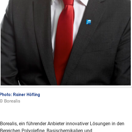
Photo: Rainer Höfling
© Borealis
Borealis, ein führender Anbieter innovativer Lösungen in den
Bereichen Polyolefine, Basischemikalien und