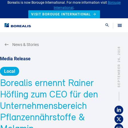
Borealis is now Borouge International. For more information visit
Borouge
International
.
VISIT BOROUGE INTERNATIONAL
Search
News & Stories
SEPTEMBER 26, 2018
Media Release
Local
Borealis ernennt Rainer
Höfling zum CEO für den
Unternehmensbereich
Pflanzennährstoffe &