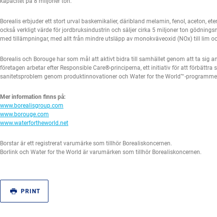
kapacitet på 8 miljoner ton.
Borealis erbjuder ett stort urval baskemikalier, däribland melamin, fenol, aceton, et
också verkligt värde för jordbruksindustrin och säljer cirka 5 miljoner ton gödning
med tillämpningar, med allt från mindre utsläpp av monokväveoxid (NOx) till lim o
Borealis och Borouge har som mål att aktivt bidra till samhället genom att ta sig 
företagen arbetar efter Responsible Care®-principerna, ett initiativ för att förbättr
sanitetsproblem genom produktinnovationer och Water for the World™-programme
Mer information finns på:
www.borealisgroup.com
www.borouge.com
www.waterfortheworld.net
Borstar är ett registrerat varumärke som tillhör Borealiskoncernen.
Borlink och Water for the World är varumärken som tillhör Borealiskoncernen.
PRINT