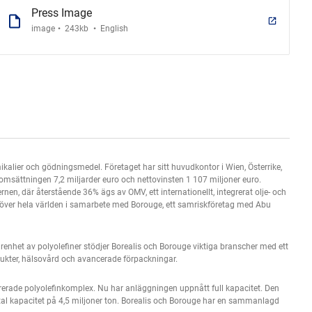
Press Image
.
.
image
243kb
English
ikalier och gödningsmedel. Företaget har sitt huvudkontor i Wien, Österrike,
 omsättningen 7,2 miljarder euro och nettovinsten 1 107 miljoner euro.
n, där återstående 36% ägs av OMV, ett internationellt, integrerat olje- och
der över hela världen i samarbete med Borouge, ett samriskföretag med Abu
enhet av polyolefiner stödjer Borealis och Borouge viktiga branscher med ett
ukter, hälsovård och avancerade förpackningar.
rerade polyolefinkomplex. Nu har anläggningen uppnått full kapacitet. Den
 total kapacitet på 4,5 miljoner ton. Borealis och Borouge har en sammanlagd