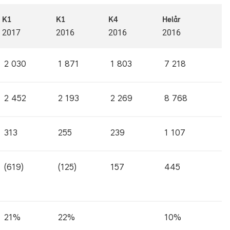
K1
K1
K4
Helår
2017
2016
2016
2016
2 030
1 871
1 803
7 218
2 452
2 193
2 269
8 768
313
255
239
1 107
(619)
(125)
157
445
21%
22%
10%