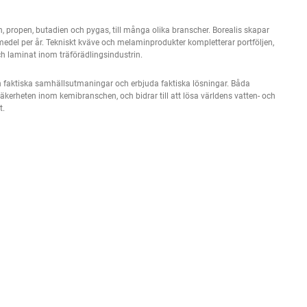
en, propen, butadien och pygas, till många olika branscher. Borealis skapar
smedel per år. Tekniskt kväve och melaminprodukter kompletterar portföljen,
ch laminat inom träförädlingsindustrin.
an faktiska samhällsutmaningar och erbjuda faktiska lösningar. Båda
a säkerheten inom kemibranschen, och bidrar till att lösa världens vatten- och
t.