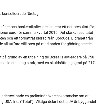
os konsoliderade företag.
finer och baskemikalier, presenterar ett nettoresultat för
joner euro för samma kvartal 2016. Det starka resultatet
en och ett förbättrat bidrag från Borouge. Bidraget från
de all tuffare villkoren på marknaden för gödningsmedel.
 på grund av en utdelning till Borealis aktieägare på 750
ansiella ställning stark, med en skuldsättningsgrad på 21%
undertecknade en preliminär överenskommelse om att
g USA, Inc. ("Total"). Viktiga delar i detta JV är byggandet