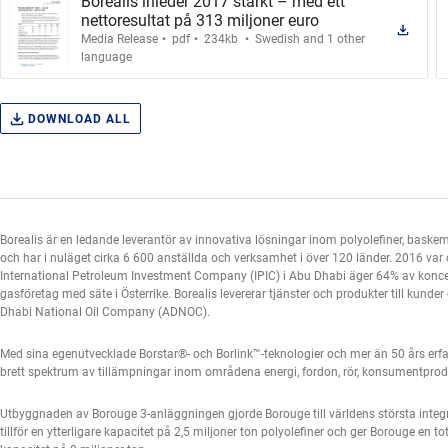
Borealis inleder 2017 starkt – med ett
nettoresultat på 313 miljoner euro
.
.
.
Media Release
pdf
234kb
Swedish and 1 other
language
DOWNLOAD ALL
Borealis är en ledande leverantör av innovativa lösningar inom polyolefiner, baskem
och har i nuläget cirka 6 600 anställda och verksamhet i över 120 länder. 2016 var
International Petroleum Investment Company (IPIC) i Abu Dhabi äger 64% av koncerne
gasföretag med säte i Österrike. Borealis levererar tjänster och produkter till kun
Dhabi National Oil Company (ADNOC).
Med sina egenutvecklade Borstar®- och Borlink™-teknologier och mer än 50 års erfar
brett spektrum av tillämpningar inom områdena energi, fordon, rör, konsumentprod
Utbyggnaden av Borouge 3-anläggningen gjorde Borouge till världens största integ
tillför en ytterligare kapacitet på 2,5 miljoner ton polyolefiner och ger Borouge en