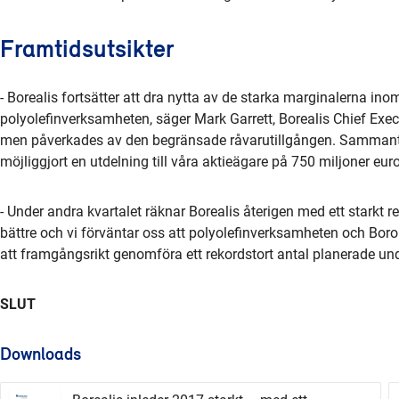
Framtidsutsikter
- Borealis fortsätter att dra nytta av de starka marginalerna in
polyolefinverksamheten, säger Mark Garrett, Borealis Chief Execut
men påverkades av den begränsade råvarutillgången. Sammanta
möjliggjort en utdelning till våra aktieägare på 750 miljoner euro,
- Under andra kvartalet räknar Borealis återigen med ett starkt
bättre och vi förväntar oss att polyolefinverksamheten och Borou
att framgångsrikt genomföra ett rekordstort antal planerade und
SLUT
Downloads