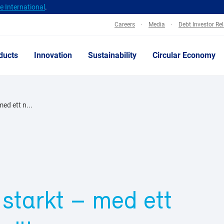
 International
.
Careers
Media
Debt Investor Re
ducts
Innovation
Sustainability
Circular Economy
med ett n...
 starkt – med ett