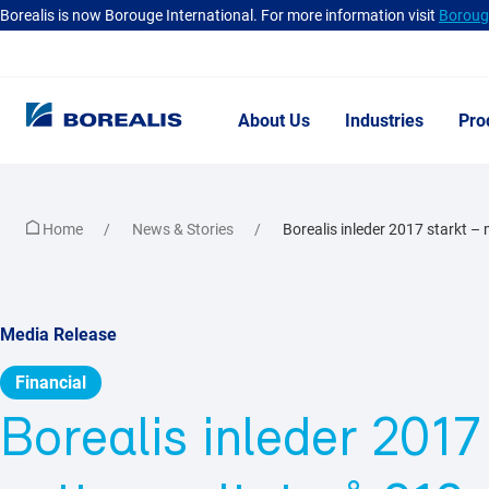
Borealis is now Borouge International. For more information visit
Borouge
About Us
Industries
Pro
Home
News & Stories
Borealis inleder 2017 starkt – 
Media Release
Financial
Borealis inleder 2017