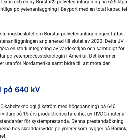
ur, Texas och en ny Borstar® polyetenanläggning på 625 ktpa
intliga polyetenanläggning i Bayport med en total kapacitet
vesteringsbeslutet om Borstar polyetenanläggningen fattas
tenanläggningen är planerad till slutet av 2020. Detta JV
öra en stark integrering av värdekedjan och samtidigt för
tar polyetenprocessteknologin i Amerika. Det kommer
der utanför Nordamerika samt bidra till att möta den
i på 640 kV
VDC-kabelteknologi (likström med högspänning) på 640
is vidare på 15 års produktionserfarenhet av HVDC-material
re standarder för systemprestanda. Denna prestandaökning
perna hos skräddarsydda polymerer som bygger på Borlink,
et.