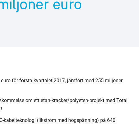
miljoner euro
r euro för första kvartalet 2017, jämfört med 255 miljoner
skommelse om ett etan-kracker/polyeten-projekt med Total
n
VDC-kabelteknologi (likström med högspänning) på 640