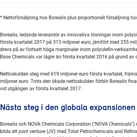
* Nettoförsäljning hos Borealis plus proportionell försäljning h
Borealis, ledande leverantör av innovativa lösningar inom polyole
första kvartalet 2017 på 313 miljoner euro, jämfört med 255 mil
drevs på av fortsatt höga marginaler inom polyolefin-verksamhet
Base Chemicals var lägre än första kvartalet 2016 på grund av 
Nettoskulden steg med 619 miljoner euro första kvartalet, främst
miljoner euro. Trots den ökade nettoskulden förblir Borealis fin
vid utgången av första kvartalet 2017.
Nästa steg i den globala expansionen
Borealis och NOVA Chemicals Corporation ("NOVA Chemicals") 
bilda ett joint venture (JV) med Total Petrochemicals and Refinin