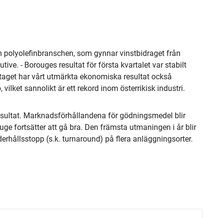
om polyolefinbranschen, som gynnar vinstbidraget från
ive. - Borouges resultat för första kvartalet var stabilt
get har vårt utmärkta ekonomiska resultat också
 vilket sannolikt är ett rekord inom österrikisk industri.
 resultat. Marknadsförhållandena för gödningsmedel blir
ge fortsätter att gå bra. Den främsta utmaningen i år blir
erhållsstopp (s.k. turnaround) på flera anläggningsorter.