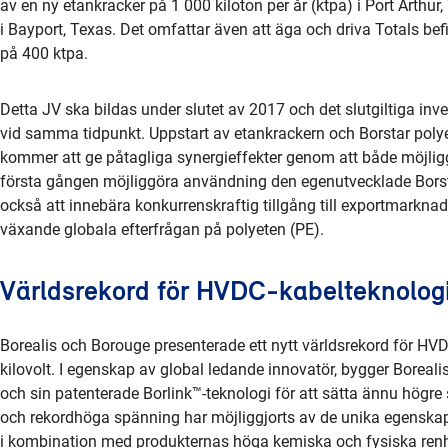
av en ny etankracker på 1 000 kiloton per år (ktpa) i Port Arth
i Bayport, Texas. Det omfattar även att äga och driva Totals bef
på 400 ktpa.
Detta JV ska bildas under slutet av 2017 och det slutgiltiga in
vid samma tidpunkt. Uppstart av etankrackern och Borstar polye
kommer att ge påtagliga synergieffekter genom att både möjligg
första gången möjliggöra användning den egenutvecklade Bors
också att innebära konkurrenskraftig tillgång till exportmarkna
växande globala efterfrågan på polyeten (PE).
Världsrekord för HVDC-kabelteknolog
Borealis och Borouge presenterade ett nytt världsrekord för H
kilovolt. I egenskap av global ledande innovatör, bygger Boreal
och sin patenterade Borlink™-teknologi för att sätta ännu hög
och rekordhöga spänning har möjliggjorts av de unika egenska
i kombination med produkternas höga kemiska och fysiska renh