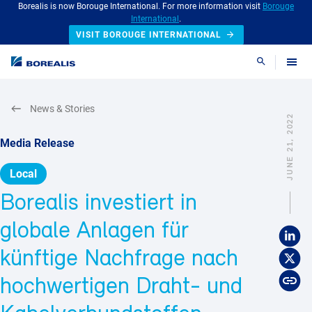
Borealis is now Borouge International. For more information visit
Borouge
International
.
VISIT BOROUGE INTERNATIONAL
Search
News & Stories
JUNE 21, 2022
Media Release
Local
Borealis investiert in
globale Anlagen für
künftige Nachfrage nach
hochwertigen Draht- und