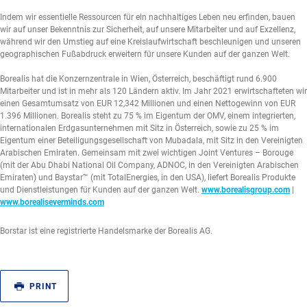
Indem wir essentielle Ressourcen für ein nachhaltiges Leben neu erfinden, bauen
wir auf unser Bekenntnis zur Sicherheit, auf unsere Mitarbeiter und auf Exzellenz,
während wir den Umstieg auf eine Kreislaufwirtschaft beschleunigen und unseren
geographischen Fußabdruck erweitern für unsere Kunden auf der ganzen Welt.
Borealis hat die Konzernzentrale in Wien, Österreich, beschäftigt rund 6.900
Mitarbeiter und ist in mehr als 120 Ländern aktiv. Im Jahr 2021 erwirtschafteten wir
einen Gesamtumsatz von EUR 12,342 Millionen und einen Nettogewinn von EUR
1.396 Millionen. Borealis steht zu 75 % im Eigentum der OMV, einem integrierten,
internationalen Erdgasunternehmen mit Sitz in Österreich, sowie zu 25 % im
Eigentum einer Beteiligungsgesellschaft von Mubadala, mit Sitz in den Vereinigten
Arabischen Emiraten. Gemeinsam mit zwei wichtigen Joint Ventures – Borouge
(mit der Abu Dhabi National Oil Company, ADNOC, in den Vereinigten Arabischen
Emiraten) und Baystar™ (mit TotalEnergies, in den USA), liefert Borealis Produkte
und Dienstleistungen für Kunden auf der ganzen Welt.
www.borealisgroup.com
|
www.borealiseverminds.com
Borstar ist eine registrierte Handelsmarke der Borealis AG.
PRINT