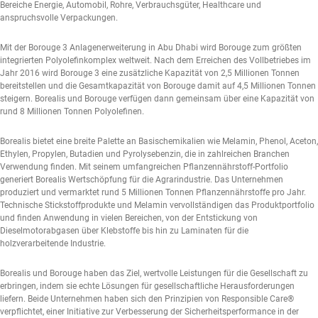
Bereiche Energie, Automobil, Rohre, Verbrauchsgüter, Healthcare und
anspruchsvolle Verpackungen.
Mit der Borouge 3 Anlagenerweiterung in Abu Dhabi wird Borouge zum größten
integrierten Polyolefinkomplex weltweit. Nach dem Erreichen des Vollbetriebes im
Jahr 2016 wird Borouge 3 eine zusätzliche Kapazität von 2,5 Millionen Tonnen
bereitstellen und die Gesamtkapazität von Borouge damit auf 4,5 Millionen Tonnen
steigern. Borealis und Borouge verfügen dann gemeinsam über eine Kapazität von
rund 8 Millionen Tonnen Polyolefinen.
Borealis bietet eine breite Palette an Basischemikalien wie Melamin, Phenol, Aceton,
Ethylen, Propylen, Butadien und Pyrolysebenzin, die in zahlreichen Branchen
Verwendung finden. Mit seinem umfangreichen Pflanzennährstoff-Portfolio
generiert Borealis Wertschöpfung für die Agrarindustrie. Das Unternehmen
produziert und vermarktet rund 5 Millionen Tonnen Pflanzennährstoffe pro Jahr.
Technische Stickstoffprodukte und Melamin vervollständigen das Produktportfolio
und finden Anwendung in vielen Bereichen, von der Entstickung von
Dieselmotorabgasen über Klebstoffe bis hin zu Laminaten für die
holzverarbeitende Industrie.
Borealis und Borouge haben das Ziel, wertvolle Leistungen für die Gesellschaft zu
erbringen, indem sie echte Lösungen für gesellschaftliche Herausforderungen
liefern. Beide Unternehmen haben sich den Prinzipien von Responsible Care®
verpflichtet, einer Initiative zur Verbesserung der Sicherheitsperformance in der