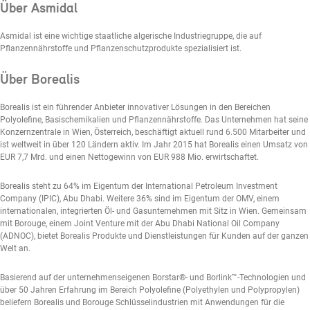
Über Asmidal
Asmidal ist eine wichtige staatliche algerische Industriegruppe, die auf
Pflanzennährstoffe und Pflanzenschutzprodukte spezialisiert ist.
Über Borealis
Borealis ist ein führender Anbieter innovativer Lösungen in den Bereichen
Polyolefine, Basischemikalien und Pflanzennährstoffe. Das Unternehmen hat seine
Konzernzentrale in Wien, Österreich, beschäftigt aktuell rund 6.500 Mitarbeiter und
ist weltweit in über 120 Ländern aktiv. Im Jahr 2015 hat Borealis einen Umsatz von
EUR 7,7 Mrd. und einen Nettogewinn von EUR 988 Mio. erwirtschaftet.
Borealis steht zu 64% im Eigentum der International Petroleum Investment
Company (IPIC), Abu Dhabi. Weitere 36% sind im Eigentum der OMV, einem
internationalen, integrierten Öl- und Gasunternehmen mit Sitz in Wien. Gemeinsam
mit Borouge, einem Joint Venture mit der Abu Dhabi National Oil Company
(ADNOC), bietet Borealis Produkte und Dienstleistungen für Kunden auf der ganzen
Welt an.
Basierend auf der unternehmenseigenen Borstar®- und Borlink™-Technologien und
über 50 Jahren Erfahrung im Bereich Polyolefine (Polyethylen und Polypropylen)
beliefern Borealis und Borouge Schlüsselindustrien mit Anwendungen für die