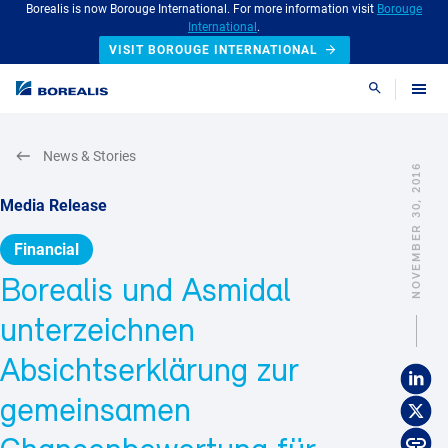
Borealis is now Borouge International. For more information visit
Borouge
International
.
VISIT BOROUGE INTERNATIONAL
Search
News & Stories
NOVEMBER 30, 2016
Media Release
Financial
Borealis und Asmidal
unterzeichnen
Absichtserklärung zur
gemeinsamen