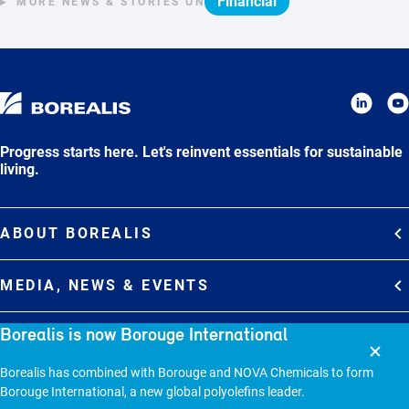
Financial
MORE NEWS & STORIES ON
Progress starts here. Let's reinvent essentials for sustainable
living.
ABOUT BOREALIS
Overview
MEDIA, NEWS & EVENTS
Strategy
Media Contacts
Borealis is now Borouge International
Commitments
DEBT INVESTOR RELATIONS
Media Gallery
Organization
Borealis has combined with Borouge and NOVA Chemicals to form
Overview
News & Stories
CAREERS
Borouge International, a new global polyolefins leader.
Debt Investor Relations
Company Presentation