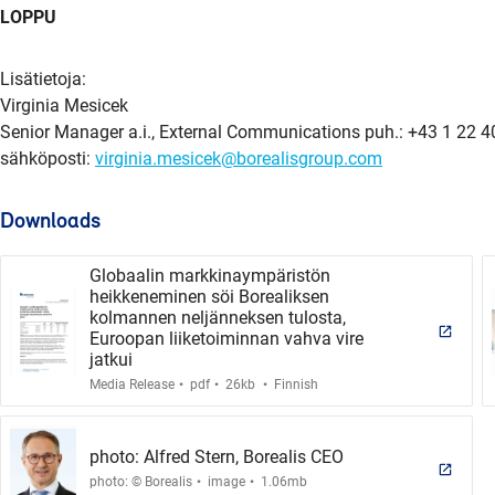
LOPPU
Lisätietoja:
Virginia Mesicek
Senior Manager a.i., External Communications puh.: +43 1 22 40
sähköposti:
virginia.mesicek@borealisgroup.com
Downloads
Globaalin markkinaympäristön
heikkeneminen söi Borealiksen
kolmannen neljänneksen tulosta,
Euroopan liiketoiminnan vahva vire
jatkui
.
.
.
Media Release
pdf
26kb
Finnish
photo: Alfred Stern, Borealis CEO
.
.
photo: © Borealis
image
1.06mb