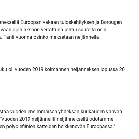
nneksellä Euroopan vakaan tuloskehityksen ja Borougen
avaan ajanjaksoon verrattuna johtui suurelta osin
a. Tänä vuonna osinko maksetaan neljännellä
-luku oli vuoden 2019 kolmannen neljänneksen lopussa 20
ahvistaa vuoden ensimmäisen yhdeksän kuukauden vahvaa
rn. ”Vuoden 2019 neljännellä neljänneksellä odotamme
ujen polyolefiinien katteiden heikkenevän Euroopassa.”