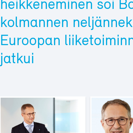
heikkeneminen söi Bo
kolmannen neljänneks
Euroopan liiketoimin
jatkui