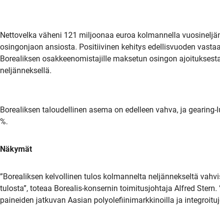
Nettovelka väheni 121 miljoonaa euroa kolmannella vuosineljä
osingonjaon ansiosta. Positiivinen kehitys edellisvuoden vasta
Borealiksen osakkeenomistajille maksetun osingon ajoituksest
neljänneksellä.
Borealiksen taloudellinen asema on edelleen vahva, ja gearing
%.
Näkymät
”Borealiksen kelvollinen tulos kolmannelta neljännekseltä v
tulosta”, toteaa Borealis-konsernin toimitusjohtaja Alfred Ste
paineiden jatkuvan Aasian polyolefiinimarkkinoilla ja integroit