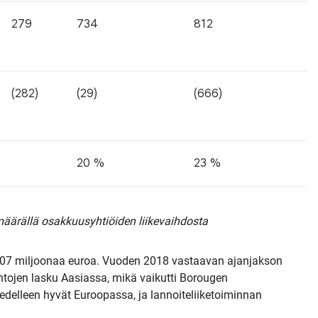
279
734
812
(282)
(29)
(666)
20 %
23 %
 määrällä osakkuusyhtiöiden liikevaihdosta
 207 miljoonaa euroa. Vuoden 2018 vastaavan ajanjakson
intojen lasku Aasiassa, mikä vaikutti Borougen
t edelleen hyvät Euroopassa, ja lannoiteliiketoiminnan