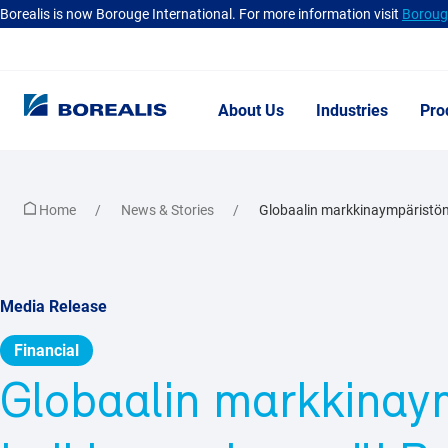
Borealis is now Borouge International. For more information visit
Borouge
About Us
Industries
Pro
Home
News & Stories
Globaalin markkinaympäristön
Media Release
Financial
Globaalin markkinay