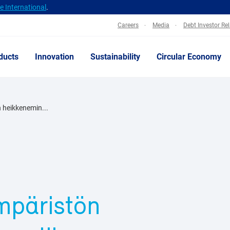
 International
.
Careers
Media
Debt Investor Re
ducts
Innovation
Sustainability
Circular Economy
 heikkenemin...
mpäristön