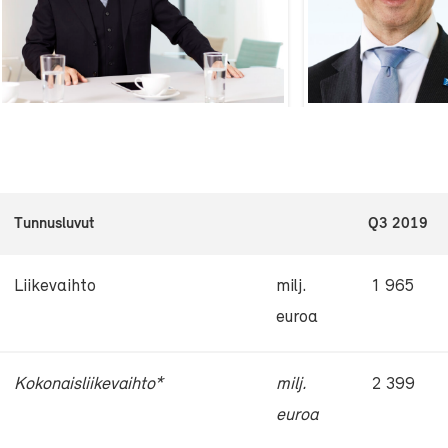
Tunnusluvut
Q3 2019
Liikevaihto
milj.
1 965
euroa
Kokonaisliikevaihto*
milj.
2 399
euroa