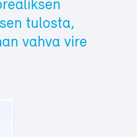
realiksen
en tulosta,
nan vahva vire