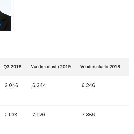
Q3 2018
Vuoden alusta 2019
Vuoden alusta 2018
2 046
6 244
6 246
2 538
7 526
7 386