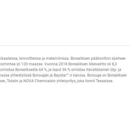
mikaaleissa, lannoitteissa ja melamiinissa. Borealiksen pääkonttori sijaitsee
toimintaa yli 120 maassa. Vuonna 2018 Borealiksen liikevaihto oli 8,3
mistaa Borealiksesta 64 %, ja loput 36 % omistaa itävaltalainen öljy- ja
ailmassa yhteistyössä Borougen ja Baystar™:n kanssa. Borouge on Borealiksen
n, Totalin ja NOVA Chemicalsin yhteisyritys, joka toimii Texasissa.