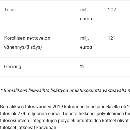
Tulos
milj.
207
euroa
Korollisen nettovelan
milj.
121
vähennys/(lisäys)
euroa
Gearing
%
* Borealiksen liikevaihto lisättynä omistusosuutta vastaavalla
Borealiksen tulos vuoden 2019 kolmannella neljänneksellä oli
tulos oli 279 miljoonaa euroa. Tulosta heikensi polyolefiinien h
tulososuuteen. Integroitujen polyolefiinituotteiden katteet oliva
tulokset jatkoivat kasvuaan.