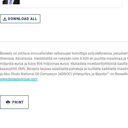
DOWNLOAD ALL
Borealis on johtava innovatiivisten ratkaisujen toimittaja polyolefiineissa, peruske
Wienissä, Itävallassa. Henkilöstöä on nykyään noin 6 800 eri puolilla maailmaa ja 
miljardia euroa ja tulos 906 miljoonaa euroa. Mubadala investointiyhtiönsä kautta o
kaasuyhtiö OMV. Borealis tarjoaa asiakkaille palveluja ja tuotteita kaikkialla ma
ja Abu Dhabi National Oil Companyn (ADNOC) yhteisyritys, ja Baystar™ on Borealikse
www.borealisgroup.com
PRINT