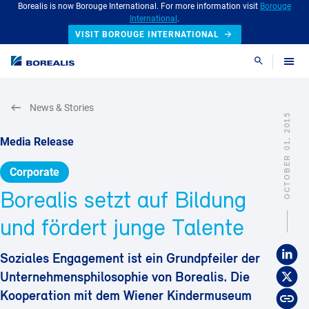
Borealis is now Borouge International. For more information visit
Borouge
International
.
VISIT BOROUGE INTERNATIONAL
Search
News & Stories
OCTOBER 01, 2015
Media Release
Corporate
Borealis setzt auf Bildung
und fördert junge Talente
Soziales Engagement ist ein Grundpfeiler der
Unternehmensphilosophie von Borealis. Die
Kooperation mit dem Wiener Kindermuseum