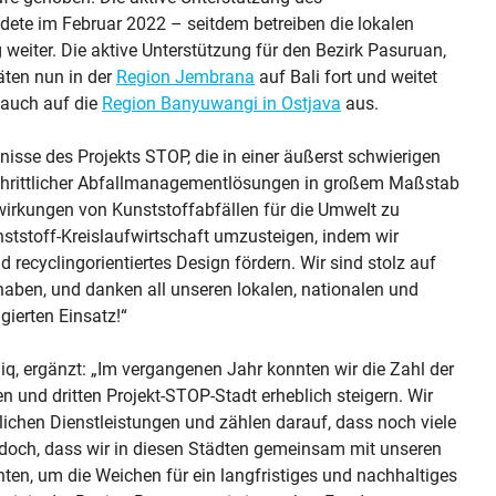
ete im Februar 2022 – seitdem betreiben die lokalen
eiter. Die aktive Unterstützung für den Bezirk Pasuruan,
äten nun in der
Region Jembrana
auf Bali fort und weitet
 auch auf die
Region Banyuwangi in Ostjava
aus.
sse des Projekts STOP, die in einer äußerst schwierigen
ortschrittlicher Abfallmanagementlösungen in großem Maßstab
wirkungen von Kunststoffabfällen für die Umwelt zu
Kunststoff-Kreislaufwirtschaft umzusteigen, indem wir
recyclingorientiertes Design fördern. Wir sind stolz auf
 haben, und danken all unseren lokalen, nationalen und
gierten Einsatz!“
iq, ergänzt: „Im vergangenen Jahr konnten wir die Zahl der
n und dritten Projekt-STOP-Stadt erheblich steigern. Wir
ichen Dienstleistungen und zählen darauf, dass noch viele
edoch, dass wir in diesen Städten gemeinsam mit unseren
ten, um die Weichen für ein langfristiges und nachhaltiges