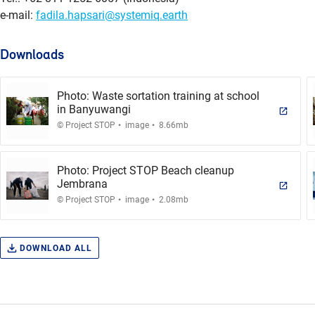
e-mail:
fadila.hapsari@systemiq.earth
Downloads
Photo: Waste sortation training at school
in Banyuwangi
.
.
© Project STOP
image
8.66mb
Photo: Project STOP Beach cleanup
Jembrana
.
.
© Project STOP
image
2.08mb
DOWNLOAD ALL