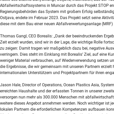
Abfallwirtschaftssystems in Muncar durch das Projekt STOP end
Regierungsbehörden das System mit großem Erfolg selbständig w
Ostjava, endete im Februar 2023. Das Projekt setzt seine Aktivit
diese mit dem Bau einer neuen Abfallverwertungsanlage (MRF)
Thomas Gangl, CEO Borealis: „Dank der beeindruckenden Ergebni
Zeit erzielt wurden, sind wir in der Lage, die wichtige Rolle f
zu zeigen: Damit tragen wir maßgeblich dazu bei, negative Aus
verringern. Dies steht im Einklang mit Borealis‘ Ziel, auf eine 
weniger Material verbrauchen, auf Wiederverwendung setzen und 
die Ergebnisse, die wir gemeinsam mit unseren Partnern erzielt
internationalen Unterstützern und Projektpartnern für ihren enga
Jason Hale, Director of Operations, Ocean Plastics Asia, System
erreichten Haushalte und der erfassten Tonnen in unserer zweite
versorgen nun mehr als 300.000 Menschen mit abfallwirtschaftl
weitere dieses Angebot annehmen werden. Noch wichtiger ist j
lokalen Partnern die erforderlichen Kompetenzen aufbauen konn