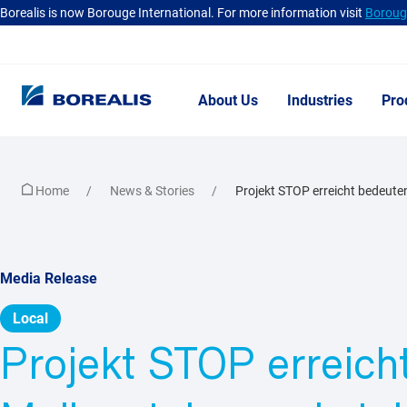
Borealis is now Borouge International. For more information visit
Borouge
About Us
Industries
Pro
Home
News & Stories
Projekt STOP erreicht bedeuten
Media Release
Local
Projekt STOP erreich