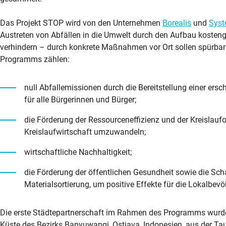
Das Projekt STOP wird von den Unternehmen
Borealis
und
Syst
Austreten von Abfällen in die Umwelt durch den Aufbau koste
verhindern – durch konkrete Maßnahmen vor Ort sollen spürbare 
Programms zählen:
null Abfallemissionen durch die Bereitstellung einer er
für alle Bürgerinnen und Bürger;
die Förderung der Ressourceneffizienz und der Kreislaufor
Kreislaufwirtschaft umzuwandeln;
wirtschaftliche Nachhaltigkeit;
die Förderung der öffentlichen Gesundheit sowie die Scha
Materialsortierung, um positive Effekte für die Lokalbevö
Die erste Städtepartnerschaft im Rahmen des Programms wurde
Küste des Bezirks Banyuwangi, Ostjava, Indonesien, aus der Ta