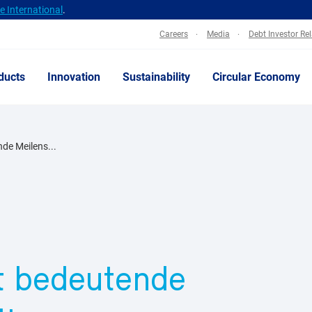
 International
.
Careers
Media
Debt Investor Re
ducts
Innovation
Sustainability
Circular Economy
de Meilens...
t bedeutende