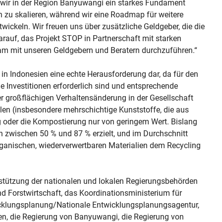
wir in der Region Banyuwangi ein starkes Fundament
en zu skalieren, während wir eine Roadmap für weitere
wickeln. Wir freuen uns über zusätzliche Geldgeber, die die
arauf, das Projekt STOP in Partnerschaft mit starken
m mit unseren Geldgebern und Beratern durchzuführen.“
 in Indonesien eine echte Herausforderung dar, da für den
Investitionen erforderlich sind und entsprechende
großflächigen Verhaltensänderung in der Gesellschaft
llen (insbesondere mehrschichtige Kunststoffe, die aus
g oder die Kompostierung nur von geringem Wert. Bislang
n zwischen 50 % und 87 % erzielt, und im Durchschnitt
ganischen, wiederverwertbaren Materialien dem Recycling
rstützung der nationalen und lokalen Regierungsbehörden
d Forstwirtschaft, das Koordinationsministerium für
icklungsplanung/Nationale Entwicklungsplanungsagentur,
nen, die Regierung von Banyuwangi, die Regierung von