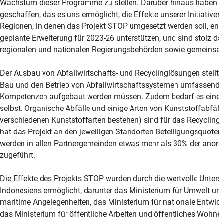
Wachstum dieser Programme zu stellen. Darüber hinaus haben 
geschaffen, das es uns ermöglicht, die Effekte unserer Initiativ
Regionen, in denen das Projekt STOP umgesetzt werden soll, ent
geplante Erweiterung für 2023-26 unterstützen, und sind stolz d
regionalen und nationalen Regierungsbehörden sowie gemeinsa
Der Ausbau von Abfallwirtschafts- und Recyclinglösungen stellt
Bau und den Betrieb von Abfallwirtschaftssystemen umfassende 
Kompetenzen aufgebaut werden müssen. Zudem bedarf es einer 
selbst. Organische Abfälle und einige Arten von Kunststoffabfä
verschiedenen Kunststoffarten bestehen) sind für das Recyclin
hat das Projekt an den jeweiligen Standorten Beteiligungsquote
werden in allen Partnergemeinden etwas mehr als 30% der anor
zugeführt.
Die Effekte des Projekts STOP wurden durch die wertvolle Unte
Indonesiens ermöglicht, darunter das Ministerium für Umwelt un
maritime Angelegenheiten, das Ministerium für nationale Entw
das Ministerium für öffentliche Arbeiten und öffentliches Woh