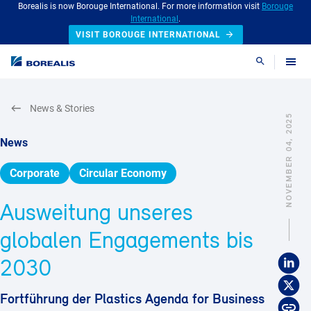
Borealis is now Borouge International. For more information visit
Borouge
International
.
VISIT BOROUGE INTERNATIONAL
Search
News & Stories
NOVEMBER 04, 2025
News
Corporate
Circular Economy
Ausweitung unseres
globalen Engagements bis
2030
Fortführung der Plastics Agenda for Business