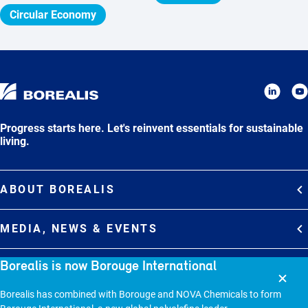
Circular Economy
Progress starts here. Let's reinvent essentials for sustainable
living.
ABOUT BOREALIS
Overview
MEDIA, NEWS & EVENTS
Strategy
Media Contacts
Borealis is now Borouge International
Commitments
DEBT INVESTOR RELATIONS
Media Gallery
Organization
Borealis has combined with Borouge and NOVA Chemicals to form
Overview
News & Stories
CAREERS