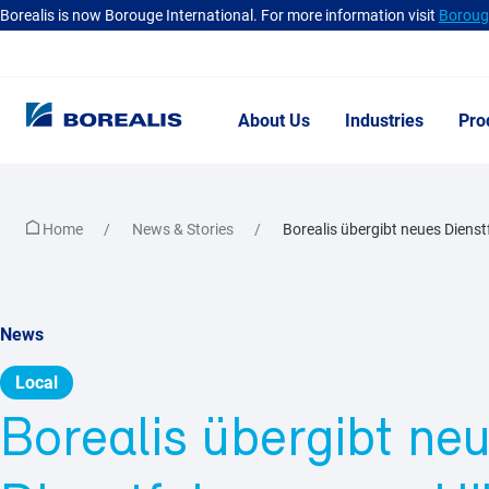
Borealis is now Borouge International. For more information visit
Borouge
About Us
Industries
Pro
Home
News & Stories
Borealis übergibt neues Dienst
News
Local
Borealis übergibt ne