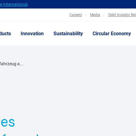
 International
.
Careers
Media
Debt Investor Re
ducts
Innovation
Sustainability
Circular Economy
fahrzeug a...
ues