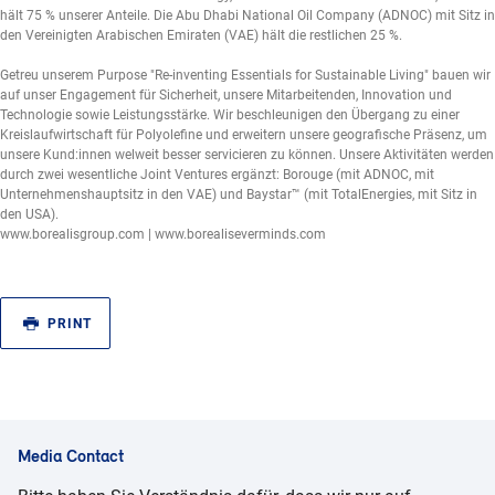
hält 75 % unserer Anteile. Die Abu Dhabi National Oil Company (ADNOC) mit Sitz in
den Vereinigten Arabischen Emiraten (VAE) hält die restlichen 25 %.
Getreu unserem Purpose "Re-inventing Essentials for Sustainable Living" bauen wir
auf unser Engagement für Sicherheit, unsere Mitarbeitenden, Innovation und
Technologie sowie Leistungsstärke. Wir beschleunigen den Übergang zu einer
Kreislaufwirtschaft für Polyolefine und erweitern unsere geografische Präsenz, um
unsere Kund:innen welweit besser servicieren zu können. Unsere Aktivitäten werden
durch zwei wesentliche Joint Ventures ergänzt: Borouge (mit ADNOC, mit
Unternehmenshauptsitz in den VAE) und Baystar™ (mit TotalEnergies, mit Sitz in
den USA).
www.borealisgroup.com | www.borealiseverminds.com
PRINT
Media Contact