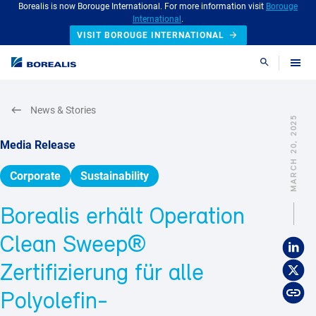
Borealis is now Borouge International. For more information visit
Borouge
International
.
VISIT BOROUGE INTERNATIONAL
Search
News & Stories
MARCH 20, 2025
Media Release
Corporate
Sustainability
Borealis erhält Operation
Clean Sweep®
Zertifizierung für alle
Polyolefin-