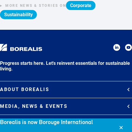
Corporate
MORE NEWS & STORIES ON
Sustainability
Progress starts here. Let's reinvent essentials for sustainable
living.
ABOUT BOREALIS
Overview
MEDIA, NEWS & EVENTS
Strategy
Media Contacts
Borealis is now Borouge International
Commitments
DEBT INVESTOR RELATIONS
Media Gallery