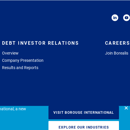
DEBT INVESTOR RELATIONS
CAREERS
Overview
Join Borealis
Company Presentation
Results and Reports
ational, a new
VISIT BOROUGE INTERNATIONAL
icy
Terms of use
Imprint
Communications Endorsement Guideline
EXPLORE OUR INDUSTRIES