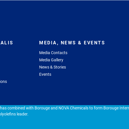
ALIS
MEDIA, NEWS & EVENTS
Media Contacts
Media Gallery
News & Stories
Events
ions
 has combined with Borouge and NOVA Chemicals to form Borouge Intern
lyolefins leader.
ap
Cookie policy
Privacy statement
Responsible Disclosure Pol