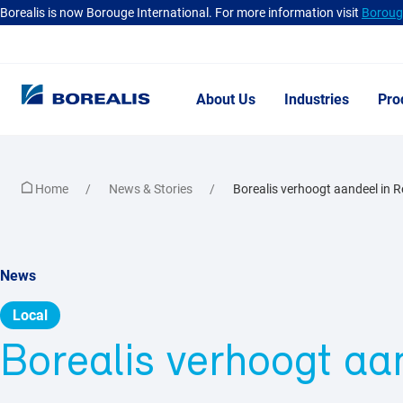
Borealis is now Borouge International. For more information visit
Borouge
About Us
Industries
Pro
Home
News & Stories
Borealis verhoogt aandeel in R
News
Local
Borealis verhoogt aa