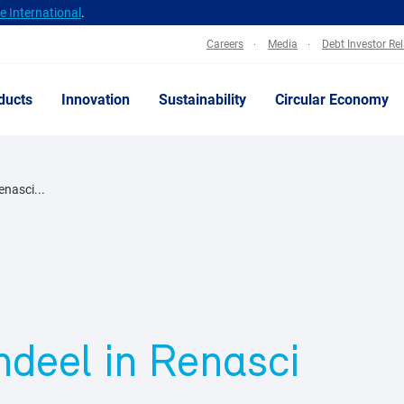
 International
.
Careers
Media
Debt Investor Re
ducts
Innovation
Sustainability
Circular Economy
enasci...
ndeel in Renasci