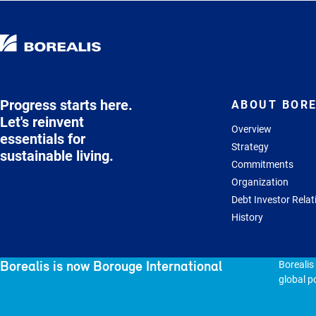
Progress starts here.
ABOUT BORE
Let's reinvent
Overview
essentials for
Strategy
sustainable living.
Commitments
Organization
Debt Investor Relat
History
Borealis is now Borouge International
Borealis
global po
© 2026 - Borealis GmbH.
All rights reserved
Sitem