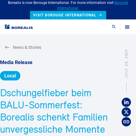
Borealis is now Borouge International. For more information visit
Borouge
International
.
VISIT BOROUGE INTERNATIONAL
Search
News & Stories
JULY 29, 2025
Media Release
Local
Dschungelfieber beim
BALU-Sommerfest:
Borealis schenkt Familien
unvergessliche Momente