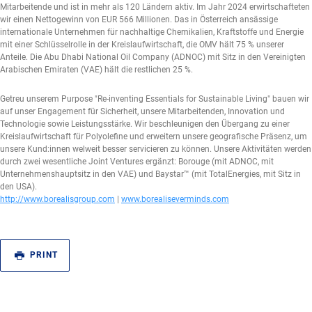
Mitarbeitende und ist in mehr als 120 Ländern aktiv. Im Jahr 2024 erwirtschafteten
wir einen Nettogewinn von EUR 566 Millionen. Das in Österreich ansässige
internationale Unternehmen für nachhaltige Chemikalien, Kraftstoffe und Energie
mit einer Schlüsselrolle in der Kreislaufwirtschaft, die OMV hält 75 % unserer
Anteile. Die Abu Dhabi National Oil Company (ADNOC) mit Sitz in den Vereinigten
Arabischen Emiraten (VAE) hält die restlichen 25 %.
Getreu unserem Purpose "Re-inventing Essentials for Sustainable Living" bauen wir
auf unser Engagement für Sicherheit, unsere Mitarbeitenden, Innovation und
Technologie sowie Leistungsstärke. Wir beschleunigen den Übergang zu einer
Kreislaufwirtschaft für Polyolefine und erweitern unsere geografische Präsenz, um
unsere Kund:innen welweit besser servicieren zu können. Unsere Aktivitäten werden
durch zwei wesentliche Joint Ventures ergänzt: Borouge (mit ADNOC, mit
Unternehmenshauptsitz in den VAE) und Baystar™ (mit TotalEnergies, mit Sitz in
den USA).
http://www.borealisgroup.com
|
www.borealiseverminds.com
PRINT