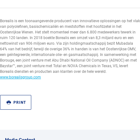
Borealis is een toonaangevende producent van innovatieve oplossingen op het vlak
van polyolefinen, basischemicaliën en meststoffen met hoofdzetel in het
Oostenrijkse Wenen. Het stelt momenteel meer dan 6.800 medewerkers tewerk in
ruim 120 landen. In 2018 boekte Borealis een omzet van 8,3 miljard euro en een
nettowinst van 906 miljoen euro. Via zijn holdingmaatschappij bezit Mubadala
64% van het bedrijf, terwijl de overige 36% in handen is van het Oostenrijkse OMV,
een geïntegreerde, internationale olie- en gasmaatschappij. In samenwerking met
Borouge, een joint venture met Abu Dhabi National Oil Company (ADNOC) en met
Baystar™, een joint venture met Total en NOVA Chemicals in Texas, VS, levert
Borealis diensten en producten aan klanten over de hele wereld.
www.borealisgroup.com
PRINT
Media Contact