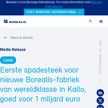
Borealis is now Borouge International. For more information visit
Borouge
International
.
VISIT BOROUGE INTERNATIONAL
Search
News & Stories
SEPTEMBER 10, 2019
Media Release
Local
Eerste spadesteek voor
nieuwe Borealis-fabriek
van wereldklasse in Kallo,
goed voor 1 miljard euro