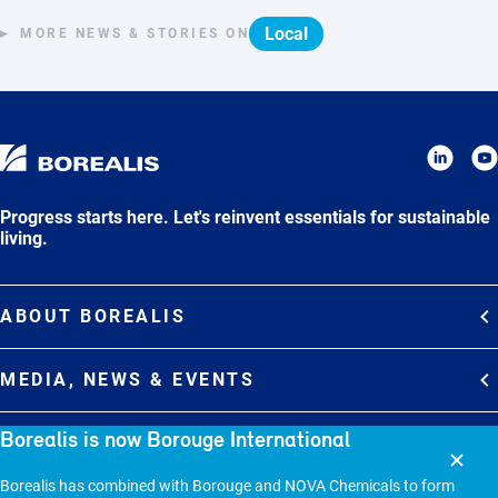
Local
MORE NEWS & STORIES ON
Progress starts here. Let's reinvent essentials for sustainable
living.
ABOUT BOREALIS
Overview
MEDIA, NEWS & EVENTS
Strategy
Media Contacts
Borealis is now Borouge International
Commitments
DEBT INVESTOR RELATIONS
Media Gallery
Organization
Overview
Borealis has combined with Borouge and NOVA Chemicals to form