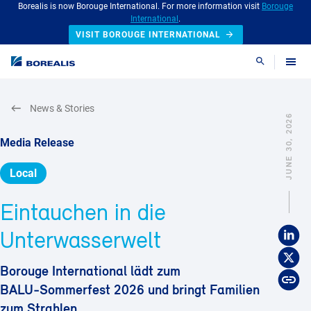
Borealis is now Borouge International. For more information visit
Borouge
International
.
VISIT BOROUGE INTERNATIONAL
Search
News & Stories
JUNE 30, 2026
Media Release
Local
Eintauchen in die
Unterwasserwelt
Borouge International lädt zum
BALU‑Sommerfest 2026 und bringt Familien
zum Strahlen