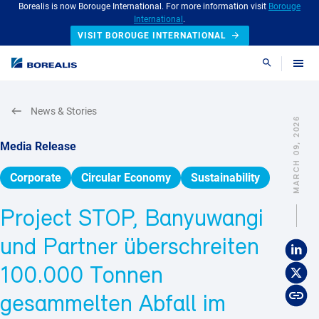
Borealis is now Borouge International. For more information visit
Borouge
International
.
VISIT BOROUGE INTERNATIONAL
Search
News & Stories
MARCH 09, 2026
Media Release
Corporate
Circular Economy
Sustainability
Project STOP, Banyuwangi
und Partner überschreiten
100.000 Tonnen
gesammelten Abfall im