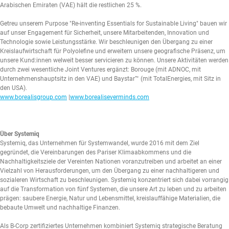
Arabischen Emiraten (VAE) hält die restlichen 25 %.
Getreu unserem Purpose "Re-inventing Essentials for Sustainable Living" bauen wir
auf unser Engagement für Sicherheit, unsere Mitarbeitenden, Innovation und
Technologie sowie Leistungsstärke. Wir beschleunigen den Übergang zu einer
Kreislaufwirtschaft für Polyolefine und erweitern unsere geografische Präsenz, um
unsere Kund:innen welweit besser servicieren zu können. Unsere Aktivitäten werden
durch zwei wesentliche Joint Ventures ergänzt: Borouge (mit ADNOC, mit
Unternehmenshauptsitz in den VAE) und Baystar™ (mit TotalEnergies, mit Sitz in
den USA).
www.borealisgroup.com
|
www.borealiseverminds.com
Über Systemiq
Systemiq, das Unternehmen für Systemwandel, wurde 2016 mit dem Ziel
gegründet, die Vereinbarungen des Pariser Klimaabkommens und die
Nachhaltigkeitsziele der Vereinten Nationen voranzutreiben und arbeitet an einer
Vielzahl von Herausforderungen, um den Übergang zu einer nachhaltigeren und
sozialeren Wirtschaft zu beschleunigen. Systemiq konzentriert sich dabei vorrangig
auf die Transformation von fünf Systemen, die unsere Art zu leben und zu arbeiten
prägen: saubere Energie, Natur und Lebensmittel, kreislauffähige Materialien, die
bebaute Umwelt und nachhaltige Finanzen.
Als B-Corp zertifiziertes Unternehmen kombiniert Systemiq strategische Beratung