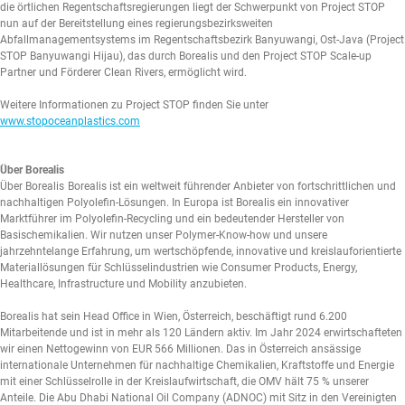
die örtlichen Regentschaftsregierungen liegt der Schwerpunkt von Project STOP
nun auf der Bereitstellung eines regierungsbezirksweiten
Abfallmanagementsystems im Regentschaftsbezirk Banyuwangi, Ost-Java (Project
STOP Banyuwangi Hijau), das durch Borealis und den Project STOP Scale-up
Partner und Förderer Clean Rivers, ermöglicht wird.
Weitere Informationen zu Project STOP finden Sie unter
www.stopoceanplastics.com
Über Borealis
Über Borealis Borealis ist ein weltweit führender Anbieter von fortschrittlichen und
nachhaltigen Polyolefin-Lösungen. In Europa ist Borealis ein innovativer
Marktführer im Polyolefin-Recycling und ein bedeutender Hersteller von
Basischemikalien. Wir nutzen unser Polymer-Know-how und unsere
jahrzehntelange Erfahrung, um wertschöpfende, innovative und kreislauforientierte
Materiallösungen für Schlüsselindustrien wie Consumer Products, Energy,
Healthcare, Infrastructure und Mobility anzubieten.
Borealis hat sein Head Office in Wien, Österreich, beschäftigt rund 6.200
Mitarbeitende und ist in mehr als 120 Ländern aktiv. Im Jahr 2024 erwirtschafteten
wir einen Nettogewinn von EUR 566 Millionen. Das in Österreich ansässige
internationale Unternehmen für nachhaltige Chemikalien, Kraftstoffe und Energie
mit einer Schlüsselrolle in der Kreislaufwirtschaft, die OMV hält 75 % unserer
Anteile. Die Abu Dhabi National Oil Company (ADNOC) mit Sitz in den Vereinigten