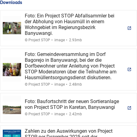
Downloads
Foto: Ein Project STOP Abfallsammler bei
der Abholung von Hausmüll in einem
Wohngebiet im Regierungsbezirk
Banyuwangi.
.
.
© Project STOP
image
2.93mb
Foto: Gemeindeversammlung im Dorf
Bagorejo in Banyuwangi, bei der die
Dorfbewohner unter Anleitung von Project
STOP Moderatoren über die Teilnahme am
Hausmüllentsorgungsdienst diskutieren.
.
.
© Project STOP
image
2.48mb
Foto: Baufortschritt der neuen Sortieranlage
von Project STOP in Karetan, Banyuwangi
.
.
© Project STOP
image
2.42mb
Zahlen zu den Auswirkungen von Project
STOP per Dezember 2025 seit der