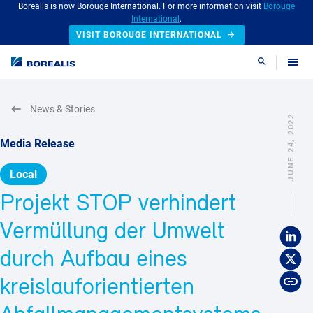
Borealis is now Borouge International. For more information visit
Borouge
International
.
VISIT BOROUGE INTERNATIONAL
Search
News & Stories
JUNE 24, 2022
Media Release
Local
Projekt STOP verhindert
Vermüllung der Umwelt
durch Aufbau eines
kreislauforientierten