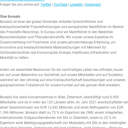
Folgen Sie uns online auf:
Twitter
|
YouTube
|
LinkedIn
|
Instagram
Über Borealis
Borealis ist einer der global führenden Anbieter fortschrittlicher und
kreislauforientierter Polyolefinlösungen und europäischer Marktführer im Bereich
des Polyolefin-Recyclings. In Europa sind wir Marktführer in den Bereichen
Basischemikalien und Pflanzennährstoffe. Wir nutzen unsere Expertise im
Zusammenhang mit Polymeren und unsere jahrzehntelange Erfahrung, um
innovative und kreislauforientierte Materiallösungen mit Mehrwert für
Schlüsselindustrien wie Konsumgüter, Energie, Healthcare, Infrastruktur und
Mobilität zu liefern.
Indem wir essentielle Ressourcen für ein nachhaltiges Leben neu erfinden, bauen
wir auf unser Bekenntnis zur Sicherheit, auf unsere Mitarbeiter und auf Exzellenz,
während wir den Umstieg auf eine Kreislaufwirtschaft beschleunigen und unseren
geographischen Fußabdruck für unsere Kunden auf der ganzen Welt erweitern.
Borealis hat seine Konzernzentrale in Wien, Österreich, beschäftigt rund 6.900
Mitarbeiter und ist in mehr als 120 Ländern aktiv. Im Jahr 2021 erwirtschafteten wir
einen Gesamtumsatz von EUR 12,342 Millionen und einen Nettogewinn von EUR
1.396 Millionen. Borealis steht zu 75 % im Eigentum der OMV, einem integrierten,
internationalen Erdgasunternehmen mit Sitz in Österreich, sowie zu 25 % im
Eigentum einer Beteiligungsgesellschaft von Mubadala, mit Sitz in den Vereinigten
Arabischen Emiraten. Gemeinsam mit zwei wichtigen Joint Ventures – Borouge