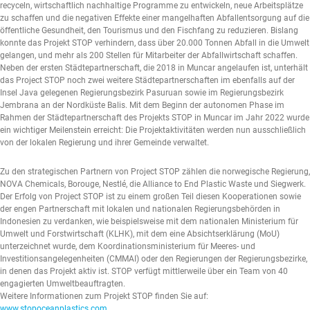
recyceln, wirtschaftlich nachhaltige Programme zu entwickeln, neue Arbeitsplätze
zu schaffen und die negativen Effekte einer mangelhaften Abfallentsorgung auf die
öffentliche Gesundheit, den Tourismus und den Fischfang zu reduzieren. Bislang
konnte das Projekt STOP verhindern, dass über 20.000 Tonnen Abfall in die Umwelt
gelangen, und mehr als 200 Stellen für Mitarbeiter der Abfallwirtschaft schaffen.
Neben der ersten Städtepartnerschaft, die 2018 in Muncar angelaufen ist, unterhält
das Project STOP noch zwei weitere Städtepartnerschaften im ebenfalls auf der
Insel Java gelegenen Regierungsbezirk Pasuruan sowie im Regierungsbezirk
Jembrana an der Nordküste Balis. Mit dem Beginn der autonomen Phase im
Rahmen der Städtepartnerschaft des Projekts STOP in Muncar im Jahr 2022 wurde
ein wichtiger Meilenstein erreicht: Die Projektaktivitäten werden nun ausschließlich
von der lokalen Regierung und ihrer Gemeinde verwaltet.
Zu den strategischen Partnern von Project STOP zählen die norwegische Regierung,
NOVA Chemicals, Borouge, Nestlé, die Alliance to End Plastic Waste und Siegwerk.
Der Erfolg von Project STOP ist zu einem großen Teil diesen Kooperationen sowie
der engen Partnerschaft mit lokalen und nationalen Regierungsbehörden in
Indonesien zu verdanken, wie beispielsweise mit dem nationalen Ministerium für
Umwelt und Forstwirtschaft (KLHK), mit dem eine Absichtserklärung (MoU)
unterzeichnet wurde, dem Koordinationsministerium für Meeres- und
Investitionsangelegenheiten (CMMAI) oder den Regierungen der Regierungsbezirke,
in denen das Projekt aktiv ist. STOP verfügt mittlerweile über ein Team von 40
engagierten Umweltbeauftragten.
Weitere Informationen zum Projekt STOP finden Sie auf:
www.stopoceanplastics.com