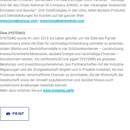
(mit der Abu Dhabi National Oil Company, ADNOC, in den Vereinigten Arabischen
Emiraten) und Baystar™ (mit TotalEnergies, in den USA), liefert Borealis Produkte
und Dienstleistungen für Kunden auf der ganzen Welt.
www.borealisgroup.com
|
www.borealiseverminds.com
Über SYSTEMIQ
SYSTEMIQ wurde im Jahr 2016 ins Leben gerufen, um die Ziele des Pariser
Abkommens sowie UN-Ziele für nachhaltige Entwicklung schneller zu erreichen,
indem Märkte und Geschäftsmodelle in vier Schlüsselsystemen – Landnutzung,
kreislauforientierte Materialien, saubere Energie und nachhaltige Finanzen –
transformiert werden. Als zertifizierte B-Corp agiert SYSTEMIQ als globales
Beratungs- und Investitionsunternehmen, das Partnerschaften mit der Industrie,
Regierungen und der Zivilgesellschaft eingeht und in Projekte investiert, die das
Potenzial haben, wirtschaftliche Chancen zu erschließen, die der Wirtschaft, der
Gesellschaft sowie der Umwelt zugutekommen und darüber hinaus auch
systemische Änderungen bewirken können.
Mehr dazu erfahren Sie auf
www.systemiq.earth
.
PRINT